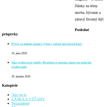
články na témy
stavba, bývanie a
zdravý životný štýl
Posledné
príspevky
Prečo sa nákup zimnej výbavy oplatí uprostred leta?
16. júna 2026
Ako sťahovacie služby Bratislava zmenia chaos na pokojné
sťahovanie
20. januára 2026
Kategórie
Ako na to
LÁSKA A VZŤAHY
Nezaradené