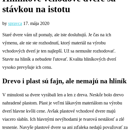
stávkou na istotu
by
spravca
17. mája 2020
Staré dvere vám už pomaly, ale iste dosluhujú. Je čas na ich
výmenu, ale nie ste rozhodnutí, ktorý materiál na výrobu
vchodových dverí je ten najlepší. Už sa nemusíte rozhodovať.
Stavte na hliník a nebudete ľutovať. Kvalita hliníkových dverí
vysoko prevyšuje ich cenu.
Drevo i plast sú fajn, ale nemajú na hliník
V minulosti sa dvere vyrábali len a len z dreva. Neskôr bolo drevo
nahradené plastom. Plast je veľmi lákavým materiálom na výrobu
dverí hlavne kvôli cene. Avšak plastové vchodové dvere majú
viacero slabín. Ich hlavnými nevýhodami je tvarová nestálosť a zlé
tesnenie. Navyše plastové dvere sa ani zďaleka nedajú považovať za