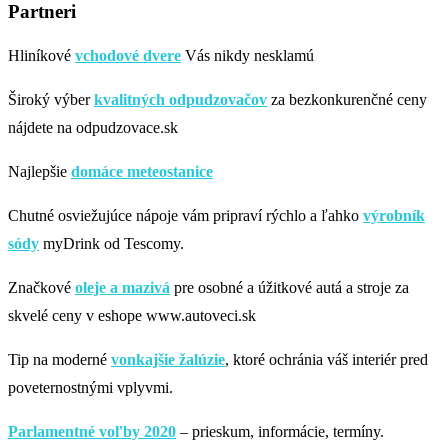
Partneri
Hliníkové
vchodové dvere
Vás nikdy nesklamú
Široký výber
kvalitných odpudzovačov
za bezkonkurenčné ceny
nájdete na odpudzovace.sk
Najlepšie
domáce meteostanice
Chutné osviežujúce nápoje vám pripraví rýchlo a ľahko
výrobník
sódy
myDrink od Tescomy.
Značkové
oleje a mazivá
pre osobné a úžitkové autá a stroje za
skvelé ceny v eshope www.autoveci.sk
Tip na moderné
vonkajšie žalúzie
, ktoré ochránia váš interiér pred
poveternostnými vplyvmi.
Parlamentné voľby 2020
– prieskum, informácie, termíny.