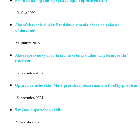
Prečo sa nákup zimnej výbavy oplatí uprostred leta?
16. júna 2026
Ako sťahovacie služby Bratislava zmenia chaos na pokojné
sťahovanie
20. januára 2026
Ako si správne vybrať firmu na vŕtanú studňu: Chyba môže stáť
tisíce eur
16. decembra 2025
Oprava čelného skla: Malá prasklina môže znamenať veľký problém
16. decembra 2025
5 mýtov o spotrebe vozidla
7. decembra 2025