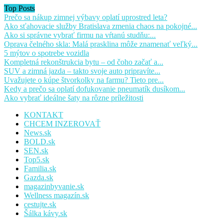
Top Posts
Prečo sa nákup zimnej výbavy oplatí uprostred leta?
Ako sťahovacie služby Bratislava zmenia chaos na pokojné...
Ako si správne vybrať firmu na vŕtanú studňu:...
Oprava čelného skla: Malá prasklina môže znamenať veľký...
5 mýtov o spotrebe vozidla
Kompletná rekonštrukcia bytu – od čoho začať a...
SUV a zimná jazda – takto svoje auto pripravíte...
Uvažujete o kúpe štvorkolky na farmu? Tieto pre...
Kedy a prečo sa oplatí dofukovanie pneumatík dusíkom...
Ako vybrať ideálne šaty na rôzne príležitosti
KONTAKT
CHCEM INZEROVAŤ
News.sk
BOLD.sk
SEN.sk
Top5.sk
Familia.sk
Gazda.sk
magazinbyvanie.sk
Wellness magazín.sk
cestujte.sk
Šálka kávy.sk