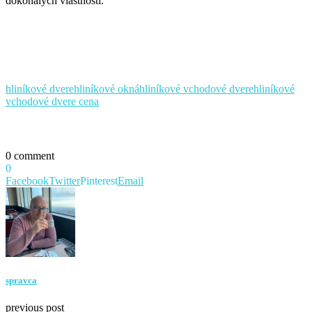
dokonalých vlastností.
hliníkové dvere
hliníkové okná
hliníkové vchodové dvere
hliníkové
vchodové dvere cena
0 comment
0
Facebook
Twitter
Pinterest
Email
spravca
previous post