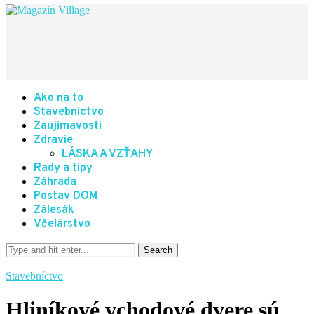
Ako na to
Stavebníctvo
Zaujímavosti
Zdravie
LÁSKA A VZŤAHY
Rady a tipy
Záhrada
Postav DOM
Zálesák
Včelárstvo
Stavebníctvo
Hliníkové vchodové dvere sú