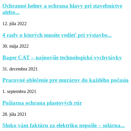
Ochranné helmy a ochrana hlavy pri stavebníctve
alebo...
12. júla 2022
4 rady o ktorých musíte vedieť pri výstavbe...
30. mája 2022
Bager CAT – najnovšie technologické vychytávky
31. decembra 2021
Pracovné oblečenie pre murárov do každého počasia
1. septembra 2021
Požiarna ochrana plastových rúr
28. júla 2021
Slnko vám faktúru za elektriku nepošle – solárna...