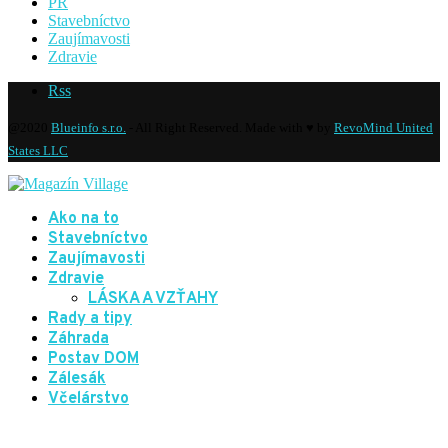
PR
Stavebníctvo
Zaujímavosti
Zdravie
Rss
@2020
Blueinfo s.r.o.
- All Right Reserved. Made with ♥ by
RevoMind United
States LLC
Ako na to
Stavebníctvo
Zaujímavosti
Zdravie
LÁSKA A VZŤAHY
Rady a tipy
Záhrada
Postav DOM
Zálesák
Včelárstvo