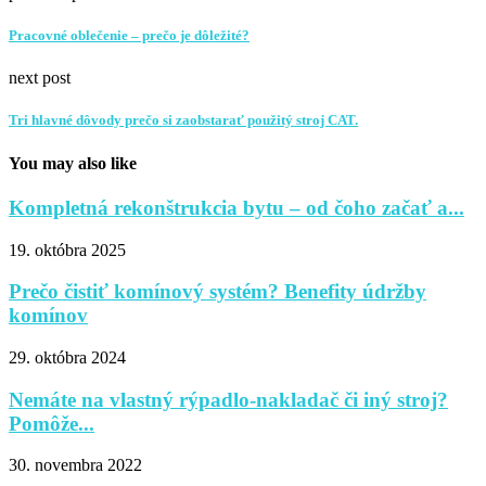
Pracovné oblečenie – prečo je dôležité?
next post
Tri hlavné dôvody prečo si zaobstarať použitý stroj CAT.
You may also like
Kompletná rekonštrukcia bytu – od čoho začať a...
19. októbra 2025
Prečo čistiť komínový systém? Benefity údržby
komínov
29. októbra 2024
Nemáte na vlastný rýpadlo-nakladač či iný stroj?
Pomôže...
30. novembra 2022