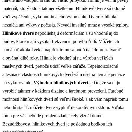
hlavne ako vstupnú bránu do vášho príbytku. Hliník je veľmi pevný
materiál, ktorý odolá takmer všetkému. Hliníkové dvere sú odolné
voči vypáčeniu, vykopnutiu alebo vylomeniu. Dvere z hliníku
nezničia ani výkyvy počasia. Nevadí im silný mráz a vysoké teploty.
Hliníkové dvere
nepodliehajú deformáciám a sú vhodné aj do
budov, ktoré majú vysokú frekvenciu pohybu ľudí. Môžete ich
namáhať akokoľvek a napriek tomu sa budú dať dobre zatvárať
a otvárať dlhé roky. Hliník je vhodný aj na výrobu veľkých
masívnych dverí, pretože udrží veľké záťaže. Tepelnoizolačné
a tesniace vlastnosti hliníkových dverí vám ušetria nemalé peniaze
na vykurovanie.
Výhodou hliníkových dverí
je i to, že sa dajú
vyrobiť takmer v každom dizajne a farebnom prevedení. Farebné
možnosti hliníkových dverí sú veľmi široké, a ak vám napriek tomu
nebudú stačiť, môžete dvere vyplniť dekoratívnym sklom. Vďaka
tomu pre vás nebude problém zladiť celý vizuál domu.
Bezúdržbovosť hliníkových dverí je poslednou bodkou ich