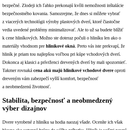
bezpečné. Zlodeji ich ľahko prekonajú kvôli nemožnosti inštalácie
bezpečnostného kovania. Samozrejme, že dnes si môžete vybrať
z viacerých technológii výroby plastových dverí, ktoré čiastočne
vedia uvedené problémy minimalizovať. Ale to už sa budete blížiť
k cene hliníkových. Možno ste doteraz počuli o hliníku len ako o
materiály vhodnom pre
hliníkové okná
. Preto vás iste prekvapí, že
hliník je priam tou najlepšou voľbou pri kúpe vchodových dverí.
Dokonca aj klasici a prívrženci drevených dverí by mali spozornieť.
Takmer rovnaká
cena akú majú hliníkové vchodové dvere
oproti
dreveným vám zabezpečí vyšší komfort, bezpečnosť
a neobmedzenú životnosť.
Stabilita, bezpečnosť a neobmedzený
výber dizajnov
Dvere vyrobené z hliníku sa hodia naozaj všade. Oceníte ich však