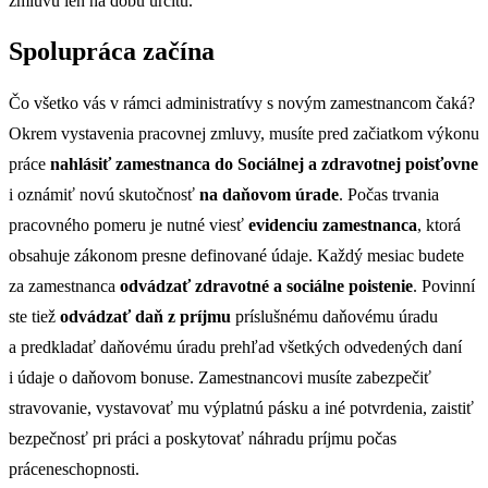
zmluvu len na dobu určitú.
Spolupráca začína
Čo všetko vás v rámci administratívy s novým zamestnancom čaká?
Okrem vystavenia pracovnej zmluvy, musíte pred začiatkom výkonu
práce
nahlásiť zamestnanca do Sociálnej a zdravotnej poisťovne
i oznámiť novú skutočnosť
na daňovom úrade
. Počas trvania
pracovného pomeru je nutné viesť
evidenciu zamestnanca
, ktorá
obsahuje zákonom presne definované údaje. Každý mesiac budete
za zamestnanca
odvádzať zdravotné a sociálne poistenie
. Povinní
ste tiež
odvádzať daň z príjmu
príslušnému daňovému úradu
a predkladať daňovému úradu prehľad všetkých odvedených daní
i údaje o daňovom bonuse. Zamestnancovi musíte zabezpečiť
stravovanie, vystavovať mu výplatnú pásku a iné potvrdenia, zaistiť
bezpečnosť pri práci a poskytovať náhradu príjmu počas
práceneschopnosti.