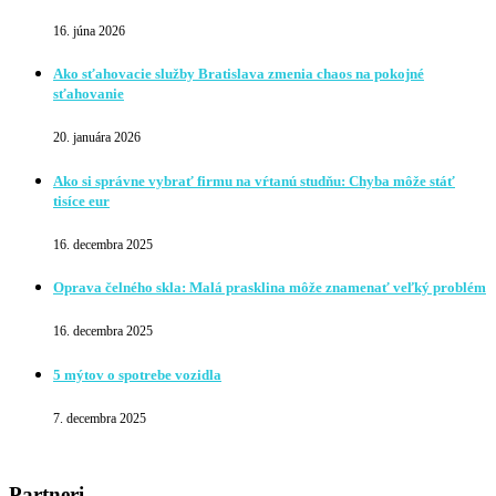
16. júna 2026
Ako sťahovacie služby Bratislava zmenia chaos na pokojné
sťahovanie
20. januára 2026
Ako si správne vybrať firmu na vŕtanú studňu: Chyba môže stáť
tisíce eur
16. decembra 2025
Oprava čelného skla: Malá prasklina môže znamenať veľký problém
16. decembra 2025
5 mýtov o spotrebe vozidla
7. decembra 2025
Partneri