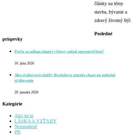
články na témy
stavba, bývanie a
zdravý životný štýl
Posledné
príspevky
Prečo sa nákup zimnej výbavy oplatí uprostred leta?
16. júna 2026
Ako sťahovacie služby Bratislava zmenia chaos na pokojné
sťahovanie
20. januára 2026
Kategórie
Ako na to
LÁSKA A VZŤAHY
Nezaradené
PR