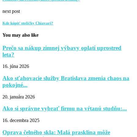
next post
Kde kúpiť stoličky Chiavari?
You may also like
Prečo sa nákup zimnej výbavy oplatí uprostred
leta?
16. júna 2026
Ako sťahovacie služby Bratislava zmenia chaos na
pokojné...
20. januára 2026
Ako si správne vybrať firmu na vŕtanú studňu:...
16. decembra 2025
Oprava čelného skla: Malá prasklina môže