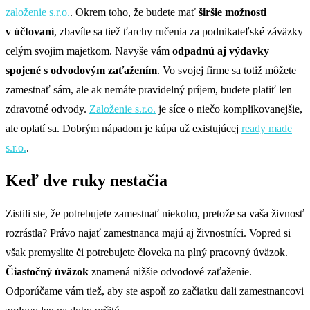
založenie s.r.o.
. Okrem toho, že budete mať
širšie možnosti
v účtovaní
, zbavíte sa tiež ťarchy ručenia za podnikateľské záväzky
celým svojim majetkom. Navyše vám
odpadnú aj výdavky
spojené s odvodovým zaťažením
. Vo svojej firme sa totiž môžete
zamestnať sám, ale ak nemáte pravidelný príjem, budete platiť len
zdravotné odvody.
Založenie s.r.o.
je síce o niečo komplikovanejšie,
ale oplatí sa. Dobrým nápadom je kúpa už existujúcej
ready made
s.r.o.
.
Keď dve ruky nestačia
Zistili ste, že potrebujete zamestnať niekoho, pretože sa vaša živnosť
rozrástla? Právo najať zamestnanca majú aj živnostníci. Vopred si
však premyslite či potrebujete človeka na plný pracovný úväzok.
Čiastočný úväzok
znamená nižšie odvodové zaťaženie.
Odporúčame vám tiež, aby ste aspoň zo začiatku dali zamestnancovi