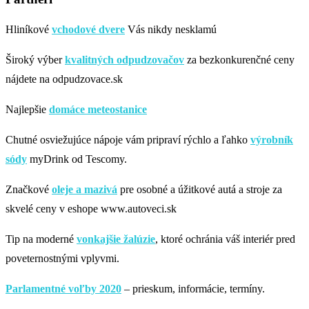
Hliníkové
vchodové dvere
Vás nikdy nesklamú
Široký výber
kvalitných odpudzovačov
za bezkonkurenčné ceny
nájdete na odpudzovace.sk
Najlepšie
domáce meteostanice
Chutné osviežujúce nápoje vám pripraví rýchlo a ľahko
výrobník
sódy
myDrink od Tescomy.
Značkové
oleje a mazivá
pre osobné a úžitkové autá a stroje za
skvelé ceny v eshope www.autoveci.sk
Tip na moderné
vonkajšie žalúzie
, ktoré ochránia váš interiér pred
poveternostnými vplyvmi.
Parlamentné voľby 2020
– prieskum, informácie, termíny.