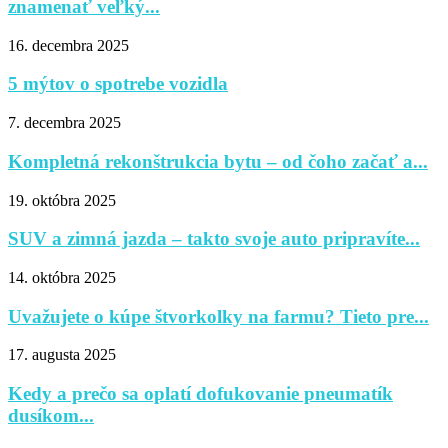
znamenať veľký...
16. decembra 2025
5 mýtov o spotrebe vozidla
7. decembra 2025
Kompletná rekonštrukcia bytu – od čoho začať a...
19. októbra 2025
SUV a zimná jazda – takto svoje auto pripravíte...
14. októbra 2025
Uvažujete o kúpe štvorkolky na farmu? Tieto pre...
17. augusta 2025
Kedy a prečo sa oplatí dofukovanie pneumatík
dusíkom...