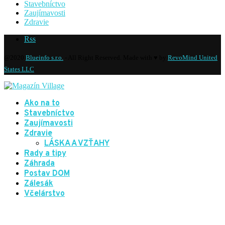
Stavebníctvo
Zaujímavosti
Zdravie
Rss
@2020
Blueinfo s.r.o.
- All Right Reserved. Made with ♥ by
RevoMind United
States LLC
Ako na to
Stavebníctvo
Zaujímavosti
Zdravie
LÁSKA A VZŤAHY
Rady a tipy
Záhrada
Postav DOM
Zálesák
Včelárstvo