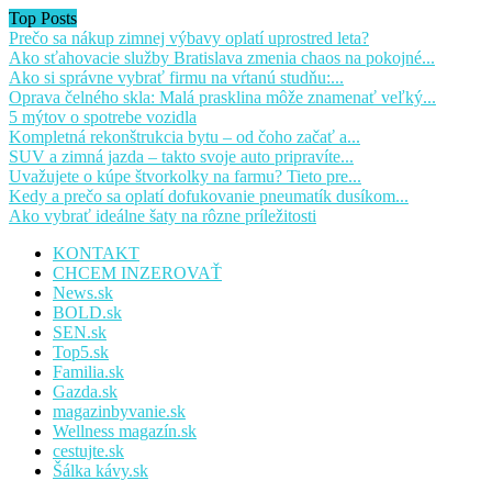
Top Posts
Prečo sa nákup zimnej výbavy oplatí uprostred leta?
Ako sťahovacie služby Bratislava zmenia chaos na pokojné...
Ako si správne vybrať firmu na vŕtanú studňu:...
Oprava čelného skla: Malá prasklina môže znamenať veľký...
5 mýtov o spotrebe vozidla
Kompletná rekonštrukcia bytu – od čoho začať a...
SUV a zimná jazda – takto svoje auto pripravíte...
Uvažujete o kúpe štvorkolky na farmu? Tieto pre...
Kedy a prečo sa oplatí dofukovanie pneumatík dusíkom...
Ako vybrať ideálne šaty na rôzne príležitosti
KONTAKT
CHCEM INZEROVAŤ
News.sk
BOLD.sk
SEN.sk
Top5.sk
Familia.sk
Gazda.sk
magazinbyvanie.sk
Wellness magazín.sk
cestujte.sk
Šálka kávy.sk