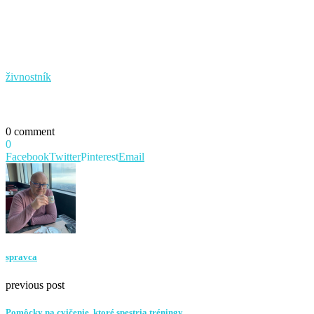
živnostník
0 comment
0
Facebook
Twitter
Pinterest
Email
spravca
previous post
Pomôcky na cvičenie, ktoré spestria tréningy