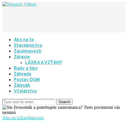
Ako na to
Stavebníctvo
Zaujímavosti
Zdravie
LÁSKA A VZŤAHY
Rady a tipy
Záhrada
Postav DOM
Zálesák
Včelárstvo
Ako na to
Zaujímavosti