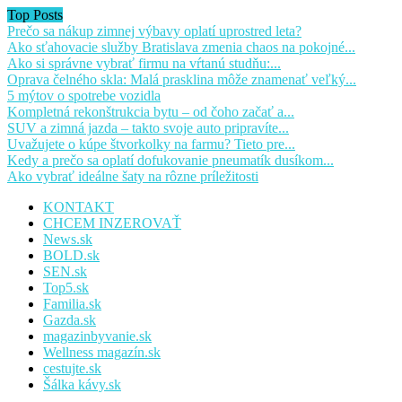
Top Posts
Prečo sa nákup zimnej výbavy oplatí uprostred leta?
Ako sťahovacie služby Bratislava zmenia chaos na pokojné...
Ako si správne vybrať firmu na vŕtanú studňu:...
Oprava čelného skla: Malá prasklina môže znamenať veľký...
5 mýtov o spotrebe vozidla
Kompletná rekonštrukcia bytu – od čoho začať a...
SUV a zimná jazda – takto svoje auto pripravíte...
Uvažujete o kúpe štvorkolky na farmu? Tieto pre...
Kedy a prečo sa oplatí dofukovanie pneumatík dusíkom...
Ako vybrať ideálne šaty na rôzne príležitosti
KONTAKT
CHCEM INZEROVAŤ
News.sk
BOLD.sk
SEN.sk
Top5.sk
Familia.sk
Gazda.sk
magazinbyvanie.sk
Wellness magazín.sk
cestujte.sk
Šálka kávy.sk