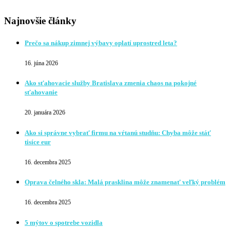
Najnovšie články
Prečo sa nákup zimnej výbavy oplatí uprostred leta?
16. júna 2026
Ako sťahovacie služby Bratislava zmenia chaos na pokojné
sťahovanie
20. januára 2026
Ako si správne vybrať firmu na vŕtanú studňu: Chyba môže stáť
tisíce eur
16. decembra 2025
Oprava čelného skla: Malá prasklina môže znamenať veľký problém
16. decembra 2025
5 mýtov o spotrebe vozidla