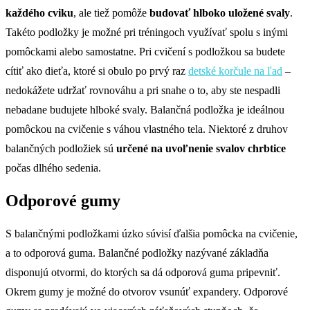
každého cviku
, ale tiež pomôže
budovať hlboko uložené svaly
.
Takéto podložky je možné pri tréningoch využívať spolu s inými
pomôckami alebo samostatne. Pri cvičení s podložkou sa budete
cítiť ako dieťa, ktoré si obulo po prvý raz
detské korčule na ľad
–
nedokážete udržať rovnováhu a pri snahe o to, aby ste nespadli
nebadane budujete hlboké svaly. Balančná podložka je ideálnou
pomôckou na cvičenie s váhou vlastného tela. Niektoré z druhov
balančných podložiek sú
určené na uvoľnenie svalov chrbtice
počas dlhého sedenia.
Odporové gumy
S balančnými podložkami úzko súvisí ďalšia pomôcka na cvičenie,
a to odporová guma. Balančné podložky nazývané základňa
disponujú otvormi, do ktorých sa dá odporová guma pripevniť.
Okrem gumy je možné do otvorov vsunúť expandery. Odporové