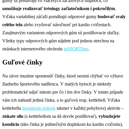
gumy sa predávajú vo viacerých záťažových stupňoch, čo
umožňuje realizovať tréningy začiatočníkom i pokročilým
.
Vďaka variabilnej záťaži pomáhajú odporové gumy
budovať svaly
celého tela
alebo zvyšovať náročnosť pri kardio cvičeniach.
Zaujímavým variantom odporových gúm sú posilňovacie slučky.
Všetky typy odporových gúm nájdete pod jednou strechou na
stránkach internetového obchodu
inSPORTline
.
Guľové činky
Na záver musíme spomenúť činky, ktoré nesmú chýbať vo výbave
žiadneho športového nadšenca. V malých bytoch je niekedy
problematické nájsť miesto pre čo i len dve činky. V tomto prípade
vám ich nahradí jediná činka, a to guľová resp. kettlebell. Vďaka
kettlebellu
dosiahnete pokrok
takmer v každej pohybovej aktivite –
získate silu
(s kettlebellom sa dá skvele posilňovať),
vybudujete
kondíciu
(táto činka je jedinečným doplnkom ku kardio cvičeniu),