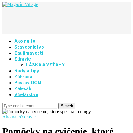
Ako na to
Stavebníctvo
Zaujímavosti
Zdravie
LÁSKA A VZŤAHY
Rady a tipy
Záhrada
Postav DOM
Zálesák
Včelárstvo
Ako na to
Zdravie
Pomôcky na cvičenie, ktoré