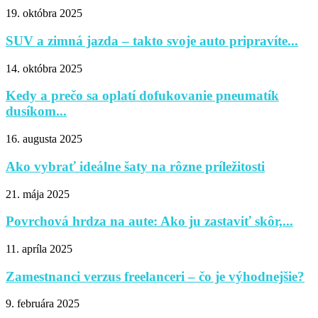
19. októbra 2025
SUV a zimná jazda – takto svoje auto pripravíte...
14. októbra 2025
Kedy a prečo sa oplatí dofukovanie pneumatík
dusíkom...
16. augusta 2025
Ako vybrať ideálne šaty na rôzne príležitosti
21. mája 2025
Povrchová hrdza na aute: Ako ju zastaviť skôr,...
11. apríla 2025
Zamestnanci verzus freelanceri – čo je výhodnejšie?
9. februára 2025