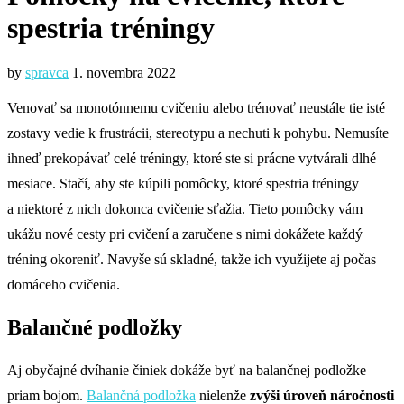
spestria tréningy
by
spravca
1. novembra 2022
Venovať sa monotónnemu cvičeniu alebo trénovať neustále tie isté
zostavy vedie k frustrácii, stereotypu a nechuti k pohybu. Nemusíte
ihneď prekopávať celé tréningy, ktoré ste si prácne vytvárali dlhé
mesiace. Stačí, aby ste kúpili pomôcky, ktoré spestria tréningy
a niektoré z nich dokonca cvičenie sťažia. Tieto pomôcky vám
ukážu nové cesty pri cvičení a zaručene s nimi dokážete každý
tréning okoreniť. Navyše sú skladné, takže ich využijete aj počas
domáceho cvičenia.
Balančné podložky
Aj obyčajné dvíhanie činiek dokáže byť na balančnej podložke
priam bojom.
Balančná podložka
nielenže
zvýši úroveň náročnosti