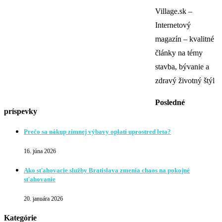
Village.sk –
Internetový
magazín – kvalitné
články na témy
stavba, bývanie a
zdravý životný štýl
Posledné
príspevky
Prečo sa nákup zimnej výbavy oplatí uprostred leta?
16. júna 2026
Ako sťahovacie služby Bratislava zmenia chaos na pokojné
sťahovanie
20. januára 2026
Kategórie