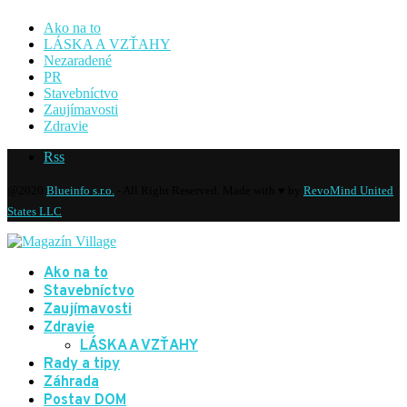
Ako na to
LÁSKA A VZŤAHY
Nezaradené
PR
Stavebníctvo
Zaujímavosti
Zdravie
Rss
@2020
Blueinfo s.r.o.
- All Right Reserved. Made with ♥ by
RevoMind United
States LLC
Ako na to
Stavebníctvo
Zaujímavosti
Zdravie
LÁSKA A VZŤAHY
Rady a tipy
Záhrada
Postav DOM