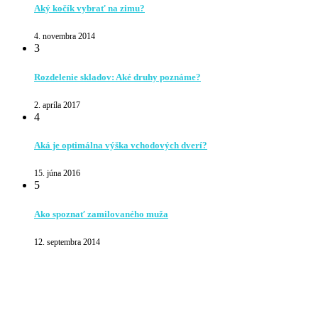
Aký kočík vybrať na zimu?
4. novembra 2014
3
Rozdelenie skladov: Aké druhy poznáme?
2. apríla 2017
4
Aká je optimálna výška vchodových dverí?
15. júna 2016
5
Ako spoznať zamilovaného muža
12. septembra 2014