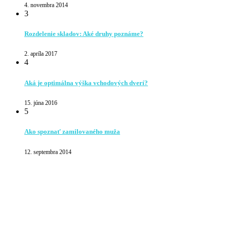
4. novembra 2014
3
Rozdelenie skladov: Aké druhy poznáme?
2. apríla 2017
4
Aká je optimálna výška vchodových dverí?
15. júna 2016
5
Ako spoznať zamilovaného muža
12. septembra 2014