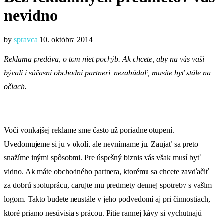
nevidno
by
spravca
10. októbra 2014
Reklama predáva, o tom niet pochýb. Ak chcete, aby na vás vaši
bývalí i súčasní obchodní partneri nezabúdali, musíte byť stále na
očiach.
Voči vonkajšej reklame sme často už poriadne otupení.
Uvedomujeme si ju v okolí, ale nevnímame ju. Zaujať sa preto
snažíme inými spôsobmi. Pre úspešný biznis vás však musí byť
vidno. Ak máte obchodného partnera, ktorému sa chcete zavďačiť
za dobrú spoluprácu, darujte mu predmety dennej spotreby s vašim
logom. Takto budete neustále v jeho podvedomí aj pri činnostiach,
ktoré priamo nesúvisia s prácou. Pitie rannej kávy si vychutnajú