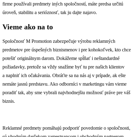
firme používali predmety iných spoločností, máte predsa určitú
úroveň, stabilitu a serióznosť, tak ju dajte najavo.
Vieme ako na to
Spoločnosť M Promotion zabezpečuje výrobu reklamných
predmetov pre úspešných biznismenov i pre kohokoľvek, kto chce
potešiť originálnym darom. Dokážeme spĺňať i neštandardné
požiadavky, pretože sa vždy snažíme byť tu pre našich klientov
a naplniť ich očakávania. Obráťte sa na nás aj v prípade, ak ešte
nemáte jasnú predstavu. Ako odborníci v marketingu vám vieme
poradiť tak, aby sme vybrali najvhodnejšiu možnosť práve pre váš
biznis.
Reklamné predmety pomáhajú podporiť povedomie o spoločnosti,
sú vhodným darčekom zamestnancom i obchodným partnerom