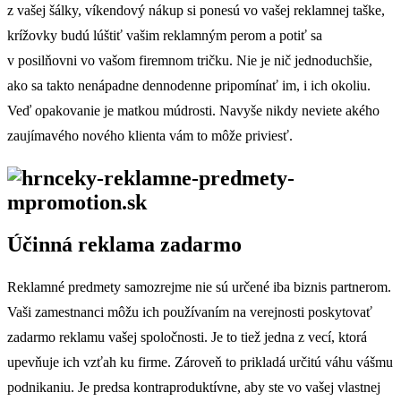
z vašej šálky, víkendový nákup si ponesú vo vašej reklamnej taške,
krížovky budú lúštiť vašim reklamným perom a potiť sa
v posilňovni vo vašom firemnom tričku. Nie je nič jednoduchšie,
ako sa takto nenápadne dennodenne pripomínať im, i ich okoliu.
Veď opakovanie je matkou múdrosti. Navyše nikdy neviete akého
zaujímavého nového klienta vám to môže priviesť.
Účinná reklama zadarmo
Reklamné predmety samozrejme nie sú určené iba biznis partnerom.
Vaši zamestnanci môžu ich používaním na verejnosti poskytovať
zadarmo reklamu vašej spoločnosti. Je to tiež jedna z vecí, ktorá
upevňuje ich vzťah ku firme. Zároveň to prikladá určitú váhu vášmu
podnikaniu. Je predsa kontraproduktívne, aby ste vo vašej vlastnej