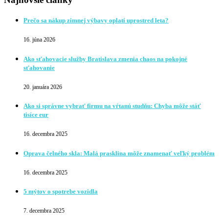
Prečo sa nákup zimnej výbavy oplatí uprostred leta?
16. júna 2026
Ako sťahovacie služby Bratislava zmenia chaos na pokojné
sťahovanie
20. januára 2026
Ako si správne vybrať firmu na vŕtanú studňu: Chyba môže stáť
tisíce eur
16. decembra 2025
Oprava čelného skla: Malá prasklina môže znamenať veľký problém
16. decembra 2025
5 mýtov o spotrebe vozidla
7. decembra 2025