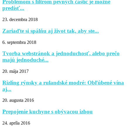
Problémom s filtrom pevných častíc je možné
predísť...
23. decembra 2018
Zariaďte si spálňu aj život tak, aby ste...
6. septembra 2018
Tvorba webstránok a jednoduchosť, alebo prečo
majú jednoduché...
20. mája 2017
Rizling rýnsky a rulandské modré: Obľúbené vína
aj...
20. augusta 2016
Prepojenie kuchyne s obývacou izbou
24. apríla 2016