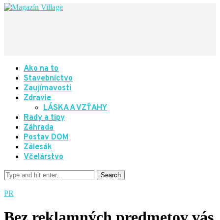
Ako na to
Stavebníctvo
Zaujímavosti
Zdravie
LÁSKA A VZŤAHY
Rady a tipy
Záhrada
Postav DOM
Zálesák
Včelárstvo
PR
Bez reklamných predmetov vás