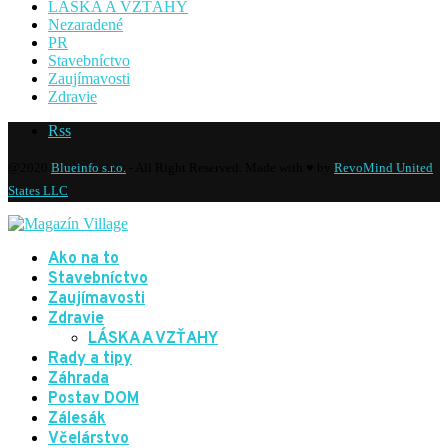
LÁSKA A VZŤAHY
Nezaradené
PR
Stavebníctvo
Zaujímavosti
Zdravie
Rss
@2020
Blueinfo s.r.o.
- All Right Reserved. Made with ♥ by
RevoMind United
States LLC
Ako na to
Stavebníctvo
Zaujímavosti
Zdravie
LÁSKA A VZŤAHY
Rady a tipy
Záhrada
Postav DOM
Zálesák
Včelárstvo