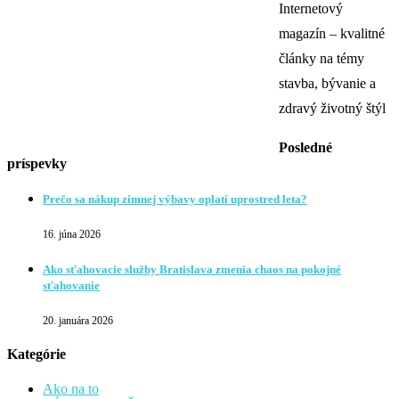
Internetový
magazín – kvalitné
články na témy
stavba, bývanie a
zdravý životný štýl
Posledné
príspevky
Prečo sa nákup zimnej výbavy oplatí uprostred leta?
16. júna 2026
Ako sťahovacie služby Bratislava zmenia chaos na pokojné
sťahovanie
20. januára 2026
Kategórie
Ako na to