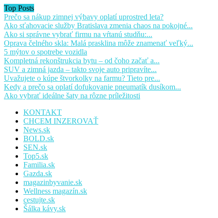
Top Posts
Prečo sa nákup zimnej výbavy oplatí uprostred leta?
Ako sťahovacie služby Bratislava zmenia chaos na pokojné...
Ako si správne vybrať firmu na vŕtanú studňu:...
Oprava čelného skla: Malá prasklina môže znamenať veľký...
5 mýtov o spotrebe vozidla
Kompletná rekonštrukcia bytu – od čoho začať a...
SUV a zimná jazda – takto svoje auto pripravíte...
Uvažujete o kúpe štvorkolky na farmu? Tieto pre...
Kedy a prečo sa oplatí dofukovanie pneumatík dusíkom...
Ako vybrať ideálne šaty na rôzne príležitosti
KONTAKT
CHCEM INZEROVAŤ
News.sk
BOLD.sk
SEN.sk
Top5.sk
Familia.sk
Gazda.sk
magazinbyvanie.sk
Wellness magazín.sk
cestujte.sk
Šálka kávy.sk