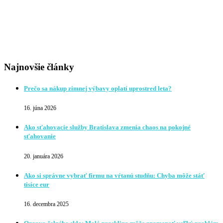
Najnovšie články
Prečo sa nákup zimnej výbavy oplatí uprostred leta?
16. júna 2026
Ako sťahovacie služby Bratislava zmenia chaos na pokojné
sťahovanie
20. januára 2026
Ako si správne vybrať firmu na vŕtanú studňu: Chyba môže stáť
tisíce eur
16. decembra 2025