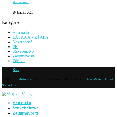
sťahovanie
20. januára 2026
Kategórie
Ako na to
LÁSKA A VZŤAHY
Nezaradené
PR
Stavebníctvo
Zaujímavosti
Zdravie
Rss
@2020
Blueinfo s.r.o.
- All Right Reserved. Made with ♥ by
RevoMind United
States LLC
Ako na to
Stavebníctvo
Zaujímavosti