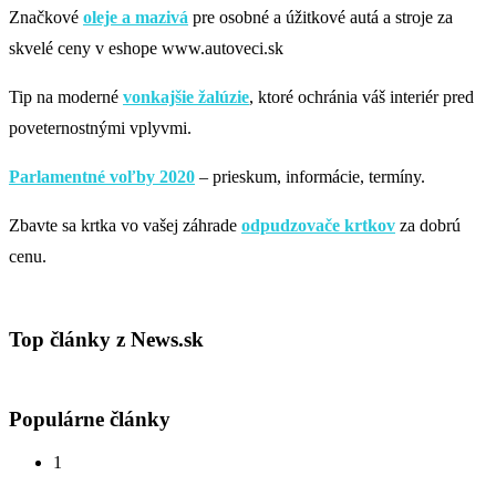
Značkové
oleje a mazivá
pre osobné a úžitkové autá a stroje za
skvelé ceny v eshope www.autoveci.sk
Tip na moderné
vonkajšie žalúzie
, ktoré ochránia váš interiér pred
poveternostnými vplyvmi.
Parlamentné voľby 2020
– prieskum, informácie, termíny.
Zbavte sa krtka vo vašej záhrade
odpudzovače krtkov
za dobrú
cenu.
Top články z News.sk
Populárne články
1