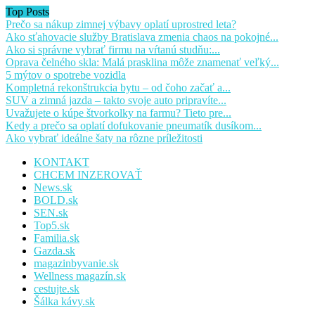
Top Posts
Prečo sa nákup zimnej výbavy oplatí uprostred leta?
Ako sťahovacie služby Bratislava zmenia chaos na pokojné...
Ako si správne vybrať firmu na vŕtanú studňu:...
Oprava čelného skla: Malá prasklina môže znamenať veľký...
5 mýtov o spotrebe vozidla
Kompletná rekonštrukcia bytu – od čoho začať a...
SUV a zimná jazda – takto svoje auto pripravíte...
Uvažujete o kúpe štvorkolky na farmu? Tieto pre...
Kedy a prečo sa oplatí dofukovanie pneumatík dusíkom...
Ako vybrať ideálne šaty na rôzne príležitosti
KONTAKT
CHCEM INZEROVAŤ
News.sk
BOLD.sk
SEN.sk
Top5.sk
Familia.sk
Gazda.sk
magazinbyvanie.sk
Wellness magazín.sk
cestujte.sk
Šálka kávy.sk