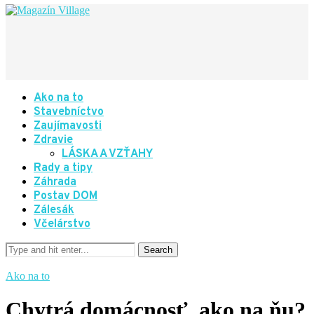
Ako na to
Stavebníctvo
Zaujímavosti
Zdravie
LÁSKA A VZŤAHY
Rady a tipy
Záhrada
Postav DOM
Zálesák
Včelárstvo
Ako na to
Chytrá domácnosť, ako na ňu?