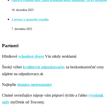
Oprava čelného skla: Malá prasklina môže znamenať veľký problém
16. decembra 2025
5 mýtov o spotrebe vozidla
7. decembra 2025
Partneri
Hliníkové
vchodové dvere
Vás nikdy nesklamú
Široký výber
kvalitných odpudzovačov
za bezkonkurenčné ceny
nájdete na odpudzovace.sk
Najlepšie
domáce meteostanice
Chutné osviežujúce nápoje vám pripraví rýchlo a ľahko
výrobník
sódy
myDrink od Tescomy.