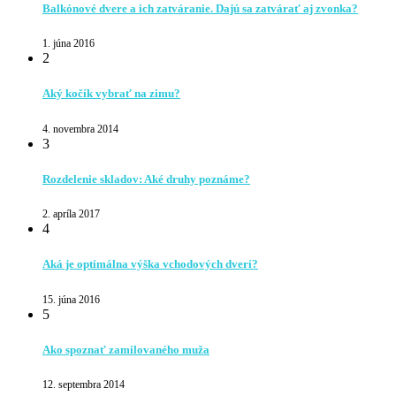
Balkónové dvere a ich zatváranie. Dajú sa zatvárať aj zvonka?
1. júna 2016
2
Aký kočík vybrať na zimu?
4. novembra 2014
3
Rozdelenie skladov: Aké druhy poznáme?
2. apríla 2017
4
Aká je optimálna výška vchodových dverí?
15. júna 2016
5
Ako spoznať zamilovaného muža
12. septembra 2014