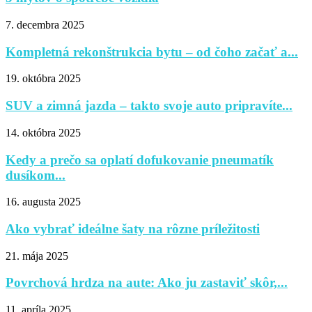
7. decembra 2025
Kompletná rekonštrukcia bytu – od čoho začať a...
19. októbra 2025
SUV a zimná jazda – takto svoje auto pripravíte...
14. októbra 2025
Kedy a prečo sa oplatí dofukovanie pneumatík
dusíkom...
16. augusta 2025
Ako vybrať ideálne šaty na rôzne príležitosti
21. mája 2025
Povrchová hrdza na aute: Ako ju zastaviť skôr,...
11. apríla 2025