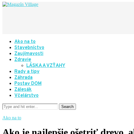
Ako na to
Stavebníctvo
Zaujímavosti
Zdravie
LÁSKA A VZŤAHY
Rady a tipy
Záhrada
Postav DOM
Zálesák
Včelárstvo
Ako na to
Ako je najlepšie ošetriť drevo,