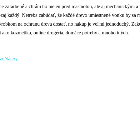
emne zafarbené a chráni ho nielen pred mastnotou, ale aj mechanickými
ozaj každý. Netreba zabúdať, že každé drevo umiestnené vonku by sa ma
ýrobkom na ochranu dreva dostať, no nákup je veľmi jednoduchý. Zakú
t ako kozmetika, online drogéria, domáce potreby a mnoho iných.
evo
Nátery