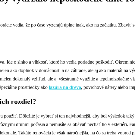
cie vedia, že po čase vyzerajú úplne inak, ako na začiatku. Zbaviť sa
va. Ide o slnko a vlhkosť, ktoré ho vedia poriadne poškodiť. Okrem nich 
ielen ako doplnok v domácnosti a na záhrade, ale aj ako materiál na v
 nielen dokonalý vzhľad, ale aj všestranné využitie a tepelnoizolačné 
 špeciálne prostriedky ako
lazúra na drevo
, povrchové nátery alebo im
ich rozdiel?
va použiť. Dôležité je vybrať si ten najvhodnejší, aby bol výsledok tak
d rôznymi druhmi počasia a nemusíte sa obávať nechať ho v exteriéri. Fa
 dokonalé. Takáto renovácia je však náročnejšia, na čo sa treba vopred p