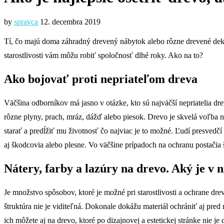
by
spravca
12. decembra 2019
Tí, čo majú doma záhradný drevený nábytok alebo rôzne drevené dekorá
starostlivosti vám môžu robiť spoločnosť dlhé roky. Ako na to?
Ako bojovať proti nepriateľom dreva
Väčšina odborníkov má jasno v otázke, kto sú najväčší nepriatelia dre
rôzne plyny, prach, mráz, dážď alebo piesok. Drevo je skvelá voľba n
starať a predĺžiť mu životnosť čo najviac je to možné. Ľudí presvedčí
aj škodcovia alebo plesne. Vo väčšine prípadoch na ochranu postačia
Nátery, farby a lazúry na drevo. Aký je v n
Je množstvo spôsobov, ktoré je možné pri starostlivosti a ochrane dre
štruktúra nie je viditeľná. Dokonale dokážu materiál ochrániť aj pre
ich môžete aj na drevo, ktoré po dizajnovej a estetickej stránke nie je