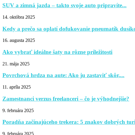
SUV a zimná jazda – takto svoje auto pripravíte...
14. októbra 2025
Kedy a prečo sa oplatí dofukovanie pneumatík dusík
16. augusta 2025
Ako vybrať ideálne šaty na rôzne príležitosti
21. mája 2025
Povrchová hrdza na aute: Ako ju zastaviť skôr,...
11. apríla 2025
Zamestnanci verzus freelanceri – čo je výhodnejšie?
9. februára 2025
Poradňa začínajúceho trekera: 5 znakov dobrých tur
9. februára 2025