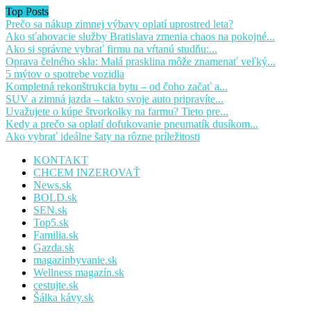
Top Posts
Prečo sa nákup zimnej výbavy oplatí uprostred leta?
Ako sťahovacie služby Bratislava zmenia chaos na pokojné...
Ako si správne vybrať firmu na vŕtanú studňu:...
Oprava čelného skla: Malá prasklina môže znamenať veľký...
5 mýtov o spotrebe vozidla
Kompletná rekonštrukcia bytu – od čoho začať a...
SUV a zimná jazda – takto svoje auto pripravíte...
Uvažujete o kúpe štvorkolky na farmu? Tieto pre...
Kedy a prečo sa oplatí dofukovanie pneumatík dusíkom...
Ako vybrať ideálne šaty na rôzne príležitosti
KONTAKT
CHCEM INZEROVAŤ
News.sk
BOLD.sk
SEN.sk
Top5.sk
Familia.sk
Gazda.sk
magazinbyvanie.sk
Wellness magazín.sk
cestujte.sk
Šálka kávy.sk