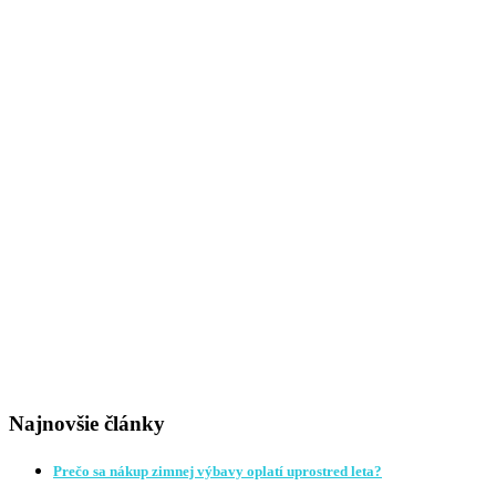
Najnovšie články
Prečo sa nákup zimnej výbavy oplatí uprostred leta?