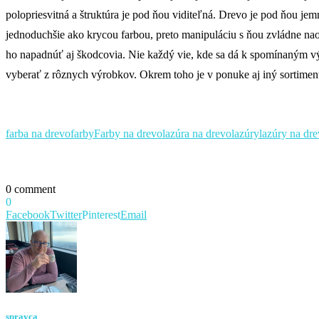
polopriesvitná a štruktúra je pod ňou viditeľná. Drevo je pod ňou j
jednoduchšie ako krycou farbou, preto manipuláciu s ňou zvládne na
ho napadnúť aj škodcovia. Nie každý vie, kde sa dá k spomínaným v
vyberať z rôznych výrobkov. Okrem toho je v ponuke aj iný sortimen
farba na drevo
farby
Farby na drevo
lazúra na drevo
lazúry
lazúry na dr
0 comment
0
Facebook
Twitter
Pinterest
Email
spravca