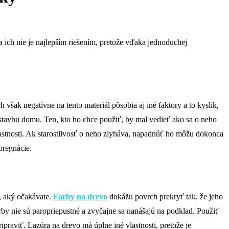
 ich nie je najlepším riešením, pretože vďaka jednoduchej
však negatívne na tento materiál pôsobia aj iné faktory a to kyslík,
ýstavbu domu. Ten, kto ho chce použiť, by mal vedieť ako sa o neho
vlastnosti. Ak starostlivosť o neho zlyháva, napadnúť ho môžu dokonca
pregnácie.
ý, aký očakávate.
Farby na drevo
dokážu povrch prekryť tak, že jeho
rby nie sú paropriepustné a zvyčajne sa nanášajú na podklad. Použiť
ripraviť. Lazúra na drevo má úplne iné vlastnosti, pretože je