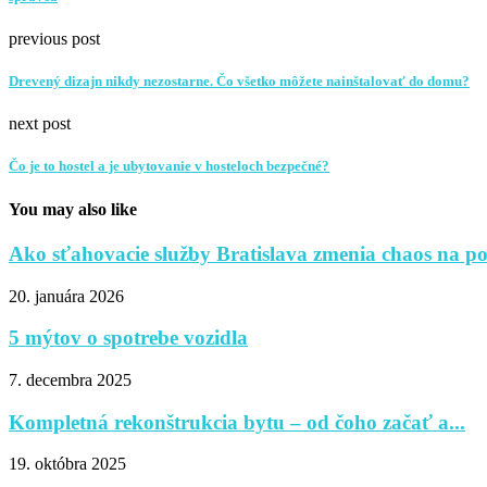
previous post
Drevený dizajn nikdy nezostarne. Čo všetko môžete nainštalovať do domu?
next post
Čo je to hostel a je ubytovanie v hosteloch bezpečné?
You may also like
Ako sťahovacie služby Bratislava zmenia chaos na po
20. januára 2026
5 mýtov o spotrebe vozidla
7. decembra 2025
Kompletná rekonštrukcia bytu – od čoho začať a...
19. októbra 2025