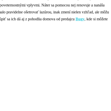
 a poveternostnými vplyvmi. Náter sa pomocou nej renovuje a nanáša
lo pravidelne ošetrovať lazúrou, inak zmení nielen vzhľad, ale môžu
piť sa ich dá aj z pohodlia domova od predajcu
Bugy
, kde si môžete