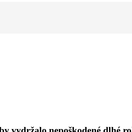
 aby vydržalo nepoškodené dlhé r