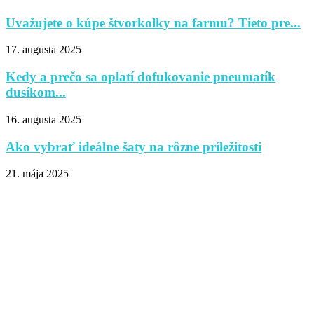
Uvažujete o kúpe štvorkolky na farmu? Tieto pre...
17. augusta 2025
Kedy a prečo sa oplatí dofukovanie pneumatík
dusíkom...
16. augusta 2025
Ako vybrať ideálne šaty na rôzne príležitosti
21. mája 2025