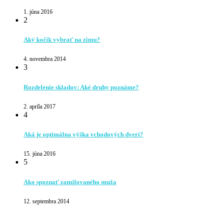
1. júna 2016
2
Aký kočík vybrať na zimu?
4. novembra 2014
3
Rozdelenie skladov: Aké druhy poznáme?
2. apríla 2017
4
Aká je optimálna výška vchodových dverí?
15. júna 2016
5
Ako spoznať zamilovaného muža
12. septembra 2014