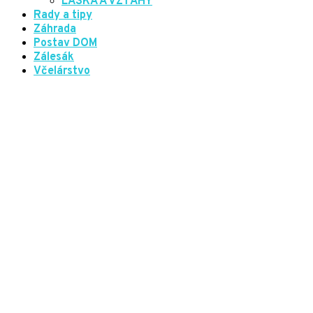
LÁSKA A VZŤAHY
Rady a tipy
Záhrada
Postav DOM
Zálesák
Včelárstvo