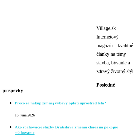
Village.sk –
Internetový
magazín – kvalitné
články na témy
stavba, bývanie a
zdravý životný štýl
Posledné
príspevky
Prečo sa nákup zimnej výbavy oplatí uprostred leta?
16. júna 2026
Ako sťahovacie služby Bratislava zmenia chaos na pokojné
sťahovanie