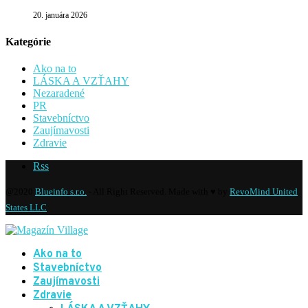
20. januára 2026
Kategórie
Ako na to
LÁSKA A VZŤAHY
Nezaradené
PR
Stavebníctvo
Zaujímavosti
Zdravie
Rss
@2020
Blueinfo s.r.o.
- All Right Reserved. Made with ♥ by
RevoMind United
States LLC
Ako na to
Stavebníctvo
Zaujímavosti
Zdravie