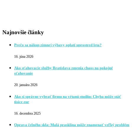
Najnovšie články
Prečo sa nákup zimnej výbavy oplatí uprostred leta?
16. júna 2026
Ako sťahovacie služby Bratislava zmenia chaos na pokojné
sťahovanie
20. januára 2026
Ako si správne vybrať firmu na vŕtanú studňu: Chyba môže stáť
tisíce eur
16. decembra 2025
Oprava čelného skla: Malá prasklina môže znamenať veľký problém