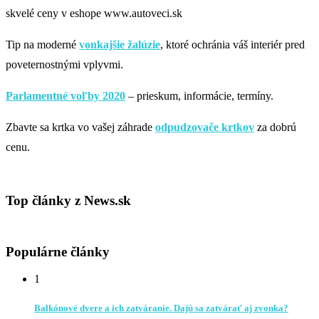
skvelé ceny v eshope www.autoveci.sk
Tip na moderné
vonkajšie žalúzie
, ktoré ochránia váš interiér pred
poveternostnými vplyvmi.
Parlamentné voľby 2020
– prieskum, informácie, termíny.
Zbavte sa krtka vo vašej záhrade
odpudzovače krtkov
za dobrú
cenu.
Top články z News.sk
Populárne články
1
Balkónové dvere a ich zatváranie. Dajú sa zatvárať aj zvonka?