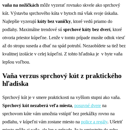
vaňa na nožičkách
môže vyzerať rovnako skvele ako sprchový
kút. Výstavba sprchového kúta v bytoch má však svoje úskalia.
Najlepšie vyzerajú
kúty bez vaničky
, ktoré vedú priamo do
podlahy. Maximálne trendové sú
sprchové kúty bez dverí
, ktoré
otvoria priestor kúpeľne. Lenže v tomto prípade musíte odtok viesť
až do stropu suseda a dbať na spád potrubí. Nezaobídete sa tiež bez
kvalitnej izolácie v celej kúpeľni. Z tohto hľadiska je v byte vaňa
lepšou voľbou.
Vaňa verzus sprchový kút z praktického
hľadiska
Sprchový kút je v smere praktickosti na vyššom stupni ako vaňa.
Sprchový kút nezaberá veľa miesta
,
posuvné dvere
na
sprchovom kúte vám umožnia vstúpiť bez prekážky rovno na
podlahu, v kúpeľni vám zostane miesto na
police a regály
. Ušetriť
miesto môže aj vaňa, ale len v prípade, že je umiestnite do rohu