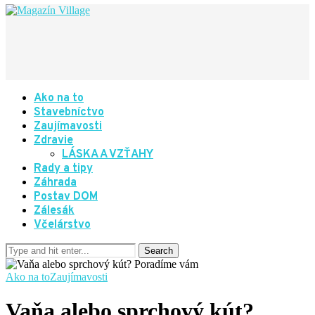
Ako na to
Stavebníctvo
Zaujímavosti
Zdravie
LÁSKA A VZŤAHY
Rady a tipy
Záhrada
Postav DOM
Zálesák
Včelárstvo
Ako na to
Zaujímavosti
Vaňa alebo sprchový kút?