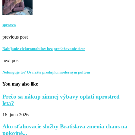
spravca
previous post
Nabíjanie elektromobilov bez preťažovanie siete
next post
Nefunguje to? Osviežte predajňu moderným pultom
You may also like
Prečo sa nákup zimnej výbavy oplatí uprostred
leta?
16. júna 2026
Ako sťahovacie služby Bratislava zmenia chaos na
pokojné...