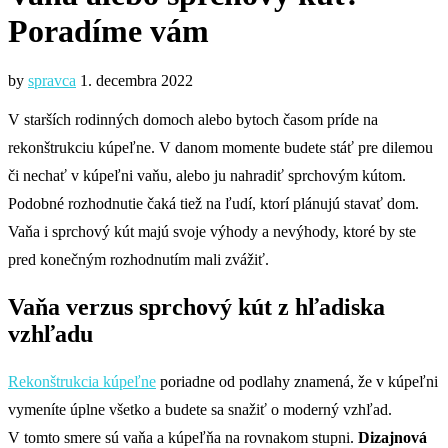
Poradíme vám
by
spravca
1. decembra 2022
V starších rodinných domoch alebo bytoch časom príde na
rekonštrukciu kúpeľne. V danom momente budete stáť pre dilemou
či nechať v kúpeľni vaňu, alebo ju nahradiť sprchovým kútom.
Podobné rozhodnutie čaká tiež na ľudí, ktorí plánujú stavať dom.
Vaňa i sprchový kút majú svoje výhody a nevýhody, ktoré by ste
pred konečným rozhodnutím mali zvážiť.
Vaňa verzus sprchový kút z hľadiska
vzhľadu
Rekonštrukcia kúpeľne
poriadne od podlahy znamená, že v kúpeľni
vymeníte úplne všetko a budete sa snažiť o moderný vzhľad.
V tomto smere sú vaňa a kúpeľňa na rovnakom stupni.
Dizajnová