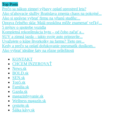
Top Posts
Prečo sa nákup zimnej výbavy oplatí uprostred leta?
Ako sťahovacie služby Bratislava zmenia chaos na pokojné...
Ako si správne vybrať firmu na vŕtanú studňu:...
Oprava čelného skla: Malá prasklina môže znamenať veľký...
5 mýtov o spotrebe vozidla
Kompletná rekonštrukcia bytu – od čoho začať a...
SUV a zimná jazda – takto svoje auto pripravíte...
Uvažujete o kúpe štvorkolky na farmu? Tieto pre...
Kedy a prečo sa oplatí dofukovanie pneumatík dusíkom...
Ako vybrať ideálne šaty na rôzne príležitosti
KONTAKT
CHCEM INZEROVAŤ
News.sk
BOLD.sk
SEN.sk
Top5.sk
Familia.sk
Gazda.sk
magazinbyvanie.sk
Wellness magazín.sk
cestujte.sk
Šálka kávy.sk