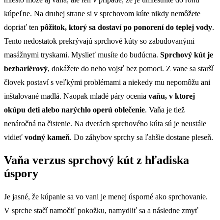
kúpeľne. Na druhej strane si v sprchovom kúte nikdy nemôžete
dopriať ten
pôžitok, ktorý sa dostaví po ponorení do teplej vody
.
Tento nedostatok prekrývajú sprchové kúty so zabudovanými
masážnymi tryskami. Myslieť musíte do budúcna.
Sprchový kút je
bezbariérový
, dokážete do neho vojsť bez pomoci. Z vane sa starší
človek postaví s veľkými problémami a niekedy mu nepomôžu ani
inštalované madlá. Naopak mladé páry ocenia
vaňu, v ktorej
okúpu deti alebo narýchlo operú oblečenie
. Vaňa je tiež
nenáročná na čistenie. Na dverách sprchového kúta sú je neustále
vidieť
vodný kameň
. Do záhybov sprchy sa ľahšie dostane pleseň.
Vaňa verzus sprchový kút z hľadiska
úspory
Je jasné, že kúpanie sa vo vani je menej úsporné ako sprchovanie.
V sprche stačí namočiť pokožku, namydliť sa a následne zmyť