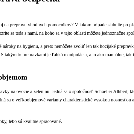
 aj na prepravu vhodných pomocníkov? V takom prípade siahnite po pl
zrite sa teda s nami, na koho sa v tejto oblasti môžete jednoznačne sp
ároky na hygienu, a preto nemôžete zvoliť len tak hocijaké prepravk
. S takýmito prepravkami je ľahká manipulácia, a to ako manuálne, tak 
 objemom
avky na ovocie a zeleninu. Jedná sa o spoločnosť Schoeller Allibert,
Jedná sa o veľkoobjemové varianty charakteristické vysokou nosnosťo
ky, lebo sú kvalitne spracované.