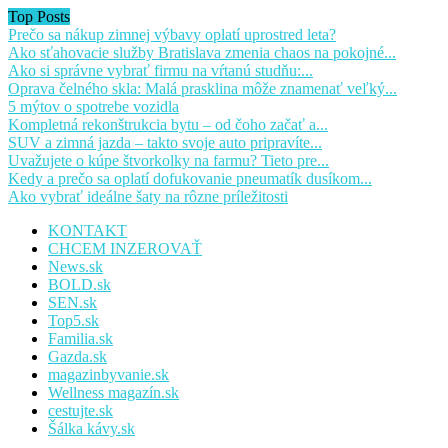
Top Posts
Prečo sa nákup zimnej výbavy oplatí uprostred leta?
Ako sťahovacie služby Bratislava zmenia chaos na pokojné...
Ako si správne vybrať firmu na vŕtanú studňu:...
Oprava čelného skla: Malá prasklina môže znamenať veľký...
5 mýtov o spotrebe vozidla
Kompletná rekonštrukcia bytu – od čoho začať a...
SUV a zimná jazda – takto svoje auto pripravíte...
Uvažujete o kúpe štvorkolky na farmu? Tieto pre...
Kedy a prečo sa oplatí dofukovanie pneumatík dusíkom...
Ako vybrať ideálne šaty na rôzne príležitosti
KONTAKT
CHCEM INZEROVAŤ
News.sk
BOLD.sk
SEN.sk
Top5.sk
Familia.sk
Gazda.sk
magazinbyvanie.sk
Wellness magazín.sk
cestujte.sk
Šálka kávy.sk