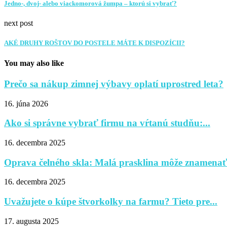
Jedno-, dvoj- alebo viackomorová žumpa – ktorú si vybrať?
next post
AKÉ DRUHY ROŠTOV DO POSTELE MÁTE K DISPOZÍCII?
You may also like
Prečo sa nákup zimnej výbavy oplatí uprostred leta?
16. júna 2026
Ako si správne vybrať firmu na vŕtanú studňu:...
16. decembra 2025
Oprava čelného skla: Malá prasklina môže znamenať 
16. decembra 2025
Uvažujete o kúpe štvorkolky na farmu? Tieto pre...
17. augusta 2025