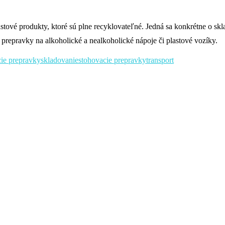
astové produkty, ktoré sú plne recyklovateľné. Jedná sa konkrétne o sk
 prepravky na alkoholické a nealkoholické nápoje či plastové vozíky.
cie prepravky
skladovanie
stohovacie prepravky
transport