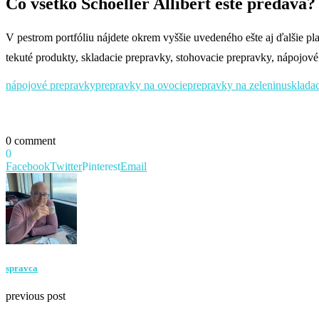
Čo všetko Schoeller Allibert ešte predáva?
V pestrom portfóliu nájdete okrem vyššie uvedeného ešte aj ďalšie pl
tekuté produkty, skladacie prepravky, stohovacie prepravky, nápojové
nápojové prepravky
prepravky na ovocie
prepravky na zeleninu
sklada
0 comment
0
Facebook
Twitter
Pinterest
Email
spravca
previous post