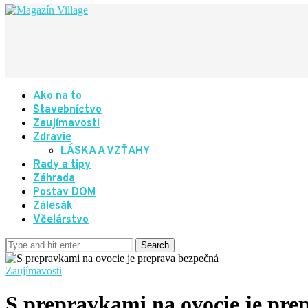
Ako na to
Stavebníctvo
Zaujímavosti
Zdravie
LÁSKA A VZŤAHY
Rady a tipy
Záhrada
Postav DOM
Zálesák
Včelárstvo
Zaujímavosti
S prepravkami na ovocie je pre