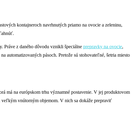
astových kontajneroch navrhnutých priamo na ovocie a zeleninu,
oľahnúť.
y. Práve z daného dôvodu vznikli špeciálne
prepravky na ovocie
,
i na automatizovaných pásoch. Pretože sú stohovateľné, šetria miesto
 ktorá má na európskom trhu významné postavenie. V jej produktovom
u a veľkým vnútorným objemom. V nich sa dokáže prepraviť