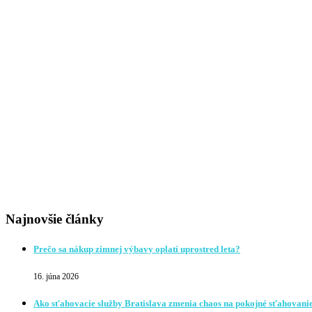
Najnovšie články
Prečo sa nákup zimnej výbavy oplatí uprostred leta?
16. júna 2026
Ako sťahovacie služby Bratislava zmenia chaos na pokojné sťahovani