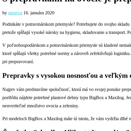
by
spravca
16. januára 2020
Podnikáte v potravinárskom priemysle? Potrebujete do svojho skladu
pretože spĺňajú vysoké nároky na hygienu, skladovanie a transport. Po
V poľnohospodárskom a potravinárskom priemysle sú kladené nemalé n
ktoré spĺňajú všetky potrebné normy a zároveň zefektívňujú logistiku
pri prepravovaní.
Prepravky s vysokou nosnosťou a veľkým
Najprv vám predstavíme spoločnosť, ktorá má vo svojej ponuke prepr
portfóliu nájdete potrebné plastové debny typu BigBox a Maxilog. 
neuveriteľné množstvo ovocia a zeleniny.
Pri modeloch BigBox a Maxilog máte tú istotu, že vám vydržia dlhé ro