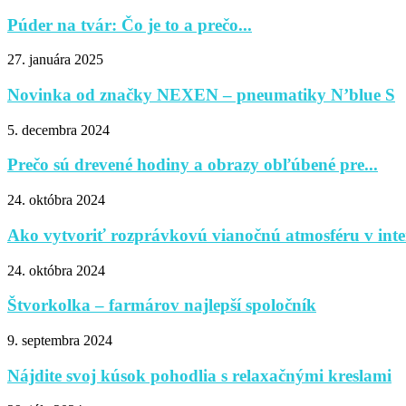
Púder na tvár: Čo je to a prečo...
27. januára 2025
Novinka od značky NEXEN – pneumatiky N’blue S
5. decembra 2024
Prečo sú drevené hodiny a obrazy obľúbené pre...
24. októbra 2024
Ako vytvoriť rozprávkovú vianočnú atmosféru v inte
24. októbra 2024
Štvorkolka – farmárov najlepší spoločník
9. septembra 2024
Nájdite svoj kúsok pohodlia s relaxačnými kreslami