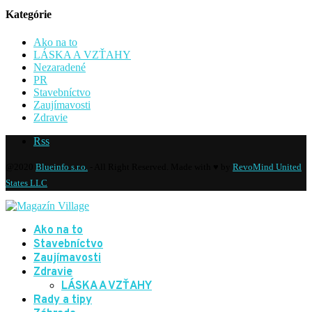
Kategórie
Ako na to
LÁSKA A VZŤAHY
Nezaradené
PR
Stavebníctvo
Zaujímavosti
Zdravie
Rss
@2020
Blueinfo s.r.o.
- All Right Reserved. Made with ♥ by
RevoMind United
States LLC
Ako na to
Stavebníctvo
Zaujímavosti
Zdravie
LÁSKA A VZŤAHY
Rady a tipy