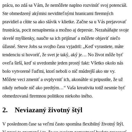
prácu, no zdá sa Vám, že nemôžete naplno rozvinúť svoj potenciál.
Ste obmedzený akýmisi neviditeľnými hranicami firemných
pravidiel a cítite sa ako slávik v klietke. Začne sa u Vás prejavovať
frustrácia, pocit nenaplnenia a možno aj depresie. Nezaháňajte svoje
skvelé myšlienky, naučte sa ich prijímať a môžete objaviť niečo
úžasné. Steve Jobs sa svojho času vyjadril: „Keď vyrastiete, máte
tendenciu si hovoriť, že svet je taký, aký je… No život môže byť
oveľa širší, keď si uvedomíte jeden prostý fakt: Všetko okolo nás
bolo vytvorené ľuďmi, ktorí neboli o nič múdrejší ako ste vy.
Môžete veci zmeniť a ovplyvniť ich, akonáhle si pripustíte, že už
nikdy nebude nič ako predtým…“ Vaša kreativita totiž nesmie byť
obmedzovaná firemnou politikou niekoho iného.
2. Neviazaný životný štýl
V poslednom čase sa veľmi často spomína flexibilný životný štýl.