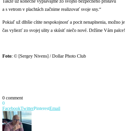
Takže už konečne vyplávajme zo svojho bezpečného prístavu
a s vetrom v plachtách začnime realizovať svoje sny.“
Pokiaľ už dlhšie cítite nespokojnosť a pocit nenaplnenia, možno je
čas vyliezť zo svojej ulity a skúsiť niečo nové. Držíme Vám palce!
Foto
: © [Sergey Nivens] / Dollar Photo Club
0 comment
0
Facebook
Twitter
Pinterest
Email