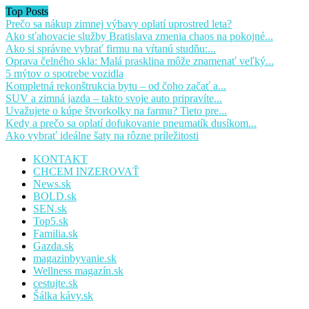
Top Posts
Prečo sa nákup zimnej výbavy oplatí uprostred leta?
Ako sťahovacie služby Bratislava zmenia chaos na pokojné...
Ako si správne vybrať firmu na vŕtanú studňu:...
Oprava čelného skla: Malá prasklina môže znamenať veľký...
5 mýtov o spotrebe vozidla
Kompletná rekonštrukcia bytu – od čoho začať a...
SUV a zimná jazda – takto svoje auto pripravíte...
Uvažujete o kúpe štvorkolky na farmu? Tieto pre...
Kedy a prečo sa oplatí dofukovanie pneumatík dusíkom...
Ako vybrať ideálne šaty na rôzne príležitosti
KONTAKT
CHCEM INZEROVAŤ
News.sk
BOLD.sk
SEN.sk
Top5.sk
Familia.sk
Gazda.sk
magazinbyvanie.sk
Wellness magazín.sk
cestujte.sk
Šálka kávy.sk