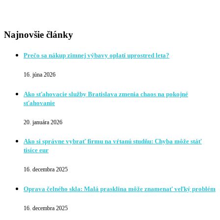
Najnovšie články
Prečo sa nákup zimnej výbavy oplatí uprostred leta?
16. júna 2026
Ako sťahovacie služby Bratislava zmenia chaos na pokojné
sťahovanie
20. januára 2026
Ako si správne vybrať firmu na vŕtanú studňu: Chyba môže stáť
tisíce eur
16. decembra 2025
Oprava čelného skla: Malá prasklina môže znamenať veľký problém
16. decembra 2025