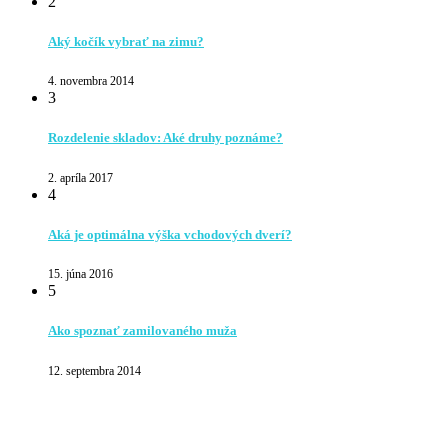
2
Aký kočík vybrať na zimu?
4. novembra 2014
3
Rozdelenie skladov: Aké druhy poznáme?
2. apríla 2017
4
Aká je optimálna výška vchodových dverí?
15. júna 2016
5
Ako spoznať zamilovaného muža
12. septembra 2014