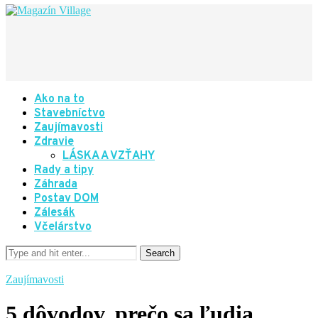
Ako na to
Stavebníctvo
Zaujímavosti
Zdravie
LÁSKA A VZŤAHY
Rady a tipy
Záhrada
Postav DOM
Zálesák
Včelárstvo
Zaujímavosti
5 dôvodov, prečo sa ľudia