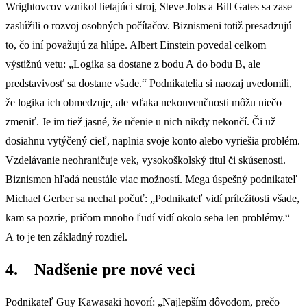
Wrightovcov vznikol lietajúci stroj, Steve Jobs a Bill Gates sa zase
zaslúžili o rozvoj osobných počítačov. Biznismeni totiž presadzujú
to, čo iní považujú za hlúpe. Albert Einstein povedal celkom
výstižnú vetu: „Logika sa dostane z bodu A do bodu B, ale
predstavivosť sa dostane všade.“ Podnikatelia si naozaj uvedomili,
že logika ich obmedzuje, ale vďaka nekonvenčnosti môžu niečo
zmeniť. Je im tiež jasné, že učenie u nich nikdy nekončí. Či už
dosiahnu vytýčený cieľ, naplnia svoje konto alebo vyriešia problém.
Vzdelávanie neohraničuje vek, vysokoškolský titul či skúsenosti.
Biznismen hľadá neustále viac možností. Mega úspešný podnikateľ
Michael Gerber sa nechal počuť: „Podnikateľ vidí príležitosti všade,
kam sa pozrie, pričom mnoho ľudí vidí okolo seba len problémy.“
A to je ten základný rozdiel.
4. Nadšenie pre nové veci
Podnikateľ Guy Kawasaki hovorí: „Najlepším dôvodom, prečo