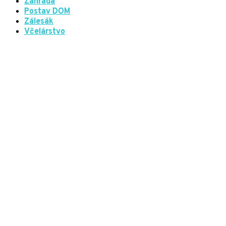
Záhrada
Postav DOM
Zálesák
Včelárstvo