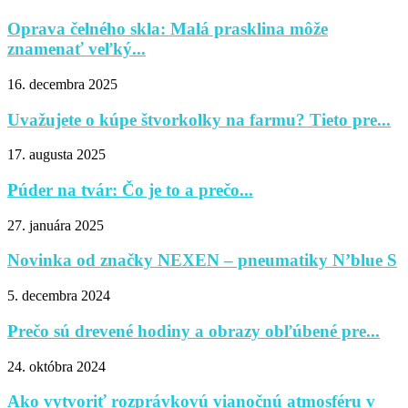
Oprava čelného skla: Malá prasklina môže
znamenať veľký...
16. decembra 2025
Uvažujete o kúpe štvorkolky na farmu? Tieto pre...
17. augusta 2025
Púder na tvár: Čo je to a prečo...
27. januára 2025
Novinka od značky NEXEN – pneumatiky N’blue S
5. decembra 2024
Prečo sú drevené hodiny a obrazy obľúbené pre...
24. októbra 2024
Ako vytvoriť rozprávkovú vianočnú atmosféru v