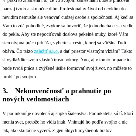
V praxi to znamená i to, že vo svojom zamestnaní budete pracovať
naozaj tvrdo a skutočne dlho. Profesionálny život od nevidím do
nevidím nemusíte ale venovať cudzej osobe a spoločnosti. Aj keď sa
Vám to zdá pohodlné, zvykne sa hovoriť, že jednoduchá cesta vedie
do pekla. Aby ste nepociťovali doslova pekelné muky, ktoré Vám
stereotypná práca prináša, vyberte si cestu, ktorej sa väčšina ľudí
obáva. Čo takto
založiť s.r.o.
a dať priestor vlastným víziám? Takto
si vydláždite svoju vlastnú trasu pokory. Áno, aj v tomto prípade to
bude tvrdá práca a zvýšené úsilie formovať svoj život, no môžete to
urobiť po svojom.
3. Nekonvenčnosť a prahnutie po
nových vedomostiach
V podnikaní je dovolená aj štipka šialenstva. Podnikatelia sú tí, ktorí
menia svet, pretože ho vidia inak. Vnímajú ho podľa svojho a nie
tak, ako skutočne vyzerá. Z geniálnych myšlienok bratov