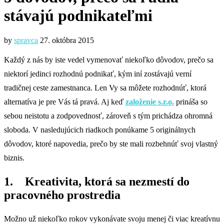
stávajú podnikateľmi
by
spravca
27. októbra 2015
Každý z nás by iste vedel vymenovať niekoľko dôvodov, prečo sa
niektorí jedinci rozhodnú podnikať, kým iní zostávajú verní
tradičnej ceste zamestnanca. Len Vy sa môžete rozhodnúť, ktorá
alternatíva je pre Vás tá pravá. Aj keď
založenie s.r.o.
prináša so
sebou neistotu a zodpovednosť, zároveň s tým prichádza ohromná
sloboda. V nasledujúcich riadkoch ponúkame 5 originálnych
dôvodov, ktoré napovedia, prečo by ste mali rozbehnúť svoj vlastný
biznis.
1. Kreativita, ktorá sa nezmestí do
pracovného prostredia
Možno už niekoľko rokov vykonávate svoju menej či viac kreatívnu