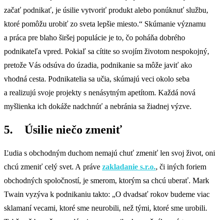
začať podnikať, je úsilie vytvoriť produkt alebo ponúknuť službu,
ktoré pomôžu urobiť zo sveta lepšie miesto.“ Skúmanie významu
a práca pre blaho širšej populácie je to, čo poháňa dobrého
podnikateľa vpred. Pokiaľ sa cítite so svojím životom nespokojný,
pretože Vás odsúva do úzadia, podnikanie sa môže javiť ako
vhodná cesta. Podnikatelia sa učia, skúmajú veci okolo seba
a realizujú svoje projekty s nenásytným apetítom. Každá nová
myšlienka ich dokáže nadchnúť a nebránia sa žiadnej výzve.
5. Úsilie niečo zmeniť
Ľudia s obchodným duchom nemajú chuť zmeniť len svoj život, oni
chcú zmeniť celý svet. A práve
zakladanie s.r.o.
, či iných foriem
obchodných spoločností, je smerom, ktorým sa chcú uberať. Mark
Twain vyzýva k podnikaniu takto: „O dvadsať rokov budeme viac
sklamaní vecami, ktoré sme neurobili, než tými, ktoré sme urobili.