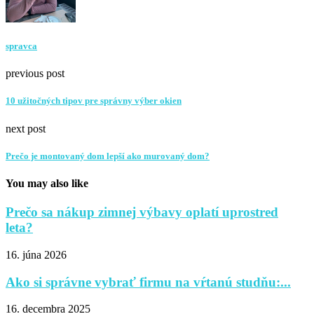
spravca
previous post
10 užitočných tipov pre správny výber okien
next post
Prečo je montovaný dom lepší ako murovaný dom?
You may also like
Prečo sa nákup zimnej výbavy oplatí uprostred
leta?
16. júna 2026
Ako si správne vybrať firmu na vŕtanú studňu:...
16. decembra 2025