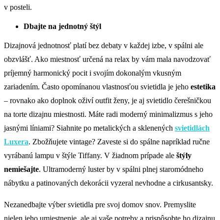
v posteli.
Dbajte na jednotný štýl
Dizajnová jednotnosť platí bez debaty v každej izbe, v spálni ale
obzvlášť. Ako miestnosť určená na relax by vám mala navodzovať
príjemný harmonický pocit i svojím dokonalým vkusným
zariadením. Často opomínanou vlastnosťou svietidla je jeho
estetika
– rovnako ako doplnok oživí outfit ženy, je aj svietidlo čerešničkou
na torte dizajnu miestnosti. Máte radi moderný minimalizmus s jeho
jasnými líniami? Siahnite po metalických a sklenených
svietidlách
Luxera
. Zbožňujete vintage? Zaveste si do spálne napríklad ručne
vyrábanú lampu v štýle Tiffany. V žiadnom prípade ale
štýly
nemiešajte
. Ultramoderný luster by v spálni plnej staromódneho
nábytku a patinovaných dekorácii vyzeral nevhodne a cirkusantsky.
Nezanedbajte výber svietidla pre svoj domov snov. Premyslite
nielen jeho umiestnenie, ale aj vaše potreby a prispôsobte ho dizajnu