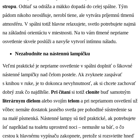
stropu
. Odtiaľ sa odráža a mäkko dopadá do celej spálne. Tým
pádom nikoho neoslňuje, nerobí tiene, ale vytvára príjemnú tlmenú
atmosféru. V spálni totiž hlavne relaxujete, svetlo potrebujete najmä
na základnú orientáciu v miestnosti. Na to vám tlmené nepriame
osvetlenie skvele poslúži a navyše vytvorí intímnu náladu.
Nezabudnite na nástennú lampičku
Veľmi praktické je nepriame osvetlenie v spálni doplniť o šikovné
nástenné lampičky nad čelom postele. Ak zvyknete zaspávať
s knihou v ruke, je to dokonca nevyhnutnosť, ak si chcete zachovať
dobrý zrak čo najdlhšie.
Pri čítaní
si totiž
cloníte
buď samotným
literárnym dielom
alebo svojím
telom
a pri nepriamom osvetlení už
vôbec nemáte dostatok jasného svetla pre pohodlné sústredenie sa
na malé písmenká. Nástenné lampy sú tiež praktické, ak potrebujete
ísť napríklad na toaletu uprostred noci – nemusíte sa báť, o čo
cestou k hlavnému vypínaču zakopnete, pretože si rozsvietite hneď