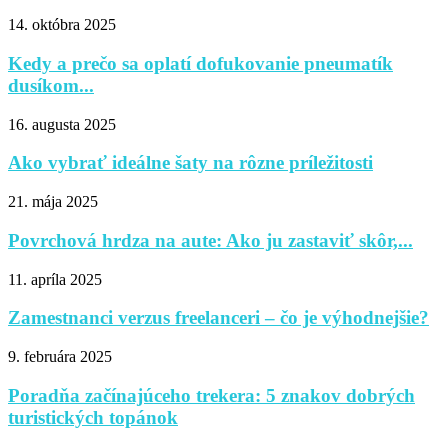
14. októbra 2025
Kedy a prečo sa oplatí dofukovanie pneumatík
dusíkom...
16. augusta 2025
Ako vybrať ideálne šaty na rôzne príležitosti
21. mája 2025
Povrchová hrdza na aute: Ako ju zastaviť skôr,...
11. apríla 2025
Zamestnanci verzus freelanceri – čo je výhodnejšie?
9. februára 2025
Poradňa začínajúceho trekera: 5 znakov dobrých
turistických topánok