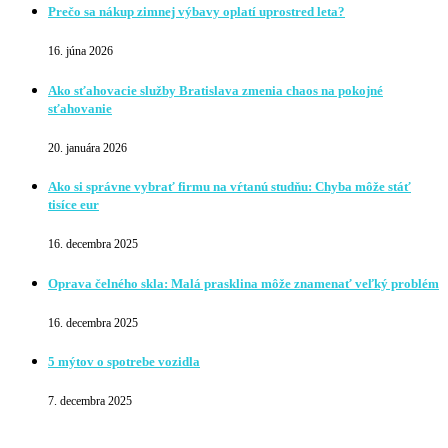
Prečo sa nákup zimnej výbavy oplatí uprostred leta?
16. júna 2026
Ako sťahovacie služby Bratislava zmenia chaos na pokojné
sťahovanie
20. januára 2026
Ako si správne vybrať firmu na vŕtanú studňu: Chyba môže stáť
tisíce eur
16. decembra 2025
Oprava čelného skla: Malá prasklina môže znamenať veľký problém
16. decembra 2025
5 mýtov o spotrebe vozidla
7. decembra 2025