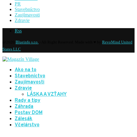
PR
Stavebníctvo
Zaujímavosti
Zdravie
Rss
@2020
Blueinfo s.r.o.
- All Right Reserved. Made with ♥ by
RevoMind United
States LLC
Ako na to
Stavebníctvo
Zaujímavosti
Zdravie
LÁSKA A VZŤAHY
Rady a tipy
Záhrada
Postav DOM
Zálesák
Včelárstvo