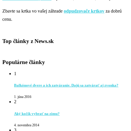
Zbavte sa krtka vo vašej záhrade
odpudzovače krtkov
za dobrú
cenu.
Top články z News.sk
Populárne články
1
Balkónové dvere a ich zatváranie. Dajú sa zatvárať aj zvonka?
1. júna 2016
2
Aký kočík vybrať na zimu?
4. novembra 2014
3