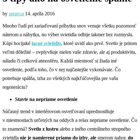
by
spravca
14. apríla 2016
Mnoho ľudí pri zariaďovaní príbytku snov venuje všetku pozornosť
náterom a nábytku, no výber svietidla odbije takmer bez rozmyslu.
Kúpi hocijaké
lacné svietidlo
, ktoré uvidí ako prvé. Svetlo je pritom
veľmi dôležité – ovplyvňuje nielen vaše zdravie, ale aj produktivitu,
náladu či celkovú atmosféru. Každá miestnosť si žiada iné
osvetlenie, podľa toho, čo v nej najčastejšie vykonávate. Čo
potrebuje spálňa, izba zo všetkých najkľúčovejšia pre vašu
regeneráciu?
Stavte na nepriame osvetlenie
Súčasný trend v interiérovom osvetľovaní uprednostňuje
v miestnostiach určených na oddych a relax nepriame osvetlenie. Čo
to znamená?
Svetlo
z lustru
alebo z iného centrálneho stropného
svietidla
nie je namierené priamo do izby
,
ale
smerom nahor,
do