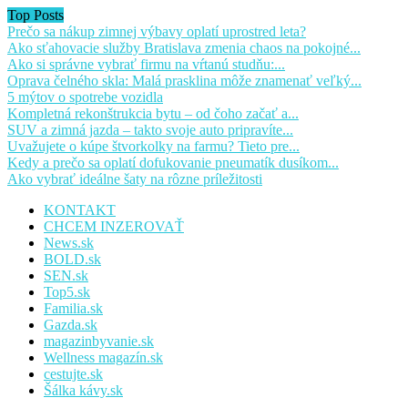
Top Posts
Prečo sa nákup zimnej výbavy oplatí uprostred leta?
Ako sťahovacie služby Bratislava zmenia chaos na pokojné...
Ako si správne vybrať firmu na vŕtanú studňu:...
Oprava čelného skla: Malá prasklina môže znamenať veľký...
5 mýtov o spotrebe vozidla
Kompletná rekonštrukcia bytu – od čoho začať a...
SUV a zimná jazda – takto svoje auto pripravíte...
Uvažujete o kúpe štvorkolky na farmu? Tieto pre...
Kedy a prečo sa oplatí dofukovanie pneumatík dusíkom...
Ako vybrať ideálne šaty na rôzne príležitosti
KONTAKT
CHCEM INZEROVAŤ
News.sk
BOLD.sk
SEN.sk
Top5.sk
Familia.sk
Gazda.sk
magazinbyvanie.sk
Wellness magazín.sk
cestujte.sk
Šálka kávy.sk