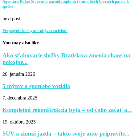
Agentúra Roko: Slovenskí paraolympionici v mnohých športoch patria k
špičke
next post
Prepojenie kuchyne s obývacou izbou
You may also like
Ako sťahovacie služby Bratislava zmenia chaos na
pokojné...
20. januára 2026
5 mýtov o spotrebe vozidla
7. decembra 2025
Kompletná rekonštrukcia bytu – od čoho začať a...
19. októbra 2025
SUV a zimná jazda – takto svoje auto pripravíte...