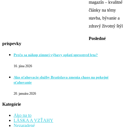
magazín – kvalitné
články na témy
stavba, bývanie a
zdravý životný štýl
Posledné
príspevky
Prečo sa nákup zimnej výbavy oplatí uprostred leta?
16. júna 2026
Ako sťahovacie služby Bratislava zmenia chaos na pokojné
sťahovanie
20. januára 2026
Kategórie
Ako na to
LÁSKA A VZŤAHY
Nezaradené