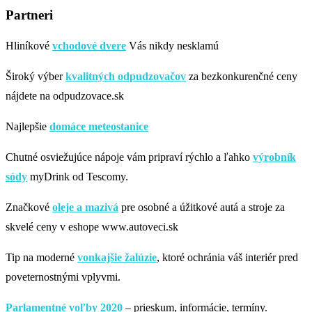
Partneri
Hliníkové
vchodové dvere
Vás nikdy nesklamú
Široký výber
kvalitných odpudzovačov
za bezkonkurenčné ceny
nájdete na odpudzovace.sk
Najlepšie
domáce meteostanice
Chutné osviežujúce nápoje vám pripraví rýchlo a ľahko
výrobník
sódy
myDrink od Tescomy.
Značkové
oleje a mazivá
pre osobné a úžitkové autá a stroje za
skvelé ceny v eshope www.autoveci.sk
Tip na moderné
vonkajšie žalúzie
, ktoré ochránia váš interiér pred
poveternostnými vplyvmi.
Parlamentné voľby 2020
– prieskum, informácie, termíny.