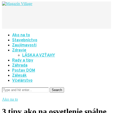
Ako na to
Stavebníctvo
Zaujímavosti
Zdravie
LÁSKA A VZŤAHY
Rady a tipy
Záhrada
Postav DOM
Zálesák
Včelárstvo
Ako na to
3 tipy ako na osvetlenie spálne