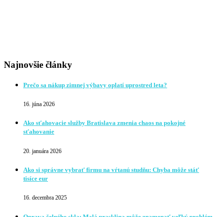
Najnovšie články
Prečo sa nákup zimnej výbavy oplatí uprostred leta?
16. júna 2026
Ako sťahovacie služby Bratislava zmenia chaos na pokojné
sťahovanie
20. januára 2026
Ako si správne vybrať firmu na vŕtanú studňu: Chyba môže stáť
tisíce eur
16. decembra 2025
Oprava čelného skla: Malá prasklina môže znamenať veľký problém