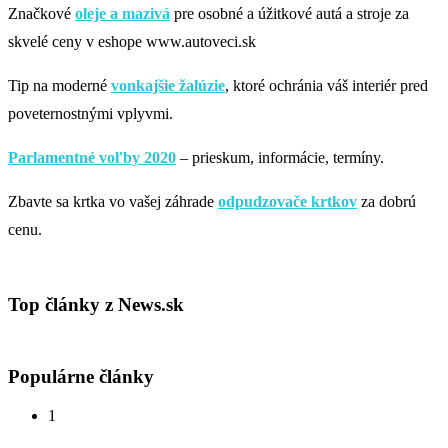
Značkové
oleje a mazivá
pre osobné a úžitkové autá a stroje za
skvelé ceny v eshope www.autoveci.sk
Tip na moderné
vonkajšie žalúzie
, ktoré ochránia váš interiér pred
poveternostnými vplyvmi.
Parlamentné voľby 2020
– prieskum, informácie, termíny.
Zbavte sa krtka vo vašej záhrade
odpudzovače krtkov
za dobrú
cenu.
Top články z News.sk
Populárne články
1