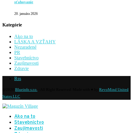
sťahovanie
20. januára 2026
Kategórie
Ako na to
LÁSKA A VZŤAHY
Nezaradené
PR
Stavebníctvo
Zaujímavosti
Zdravie
Rss
@2020
Blueinfo s.r.o.
- All Right Reserved. Made with ♥ by
RevoMind United
States LLC
Ako na to
Stavebníctvo
Zaujímavosti