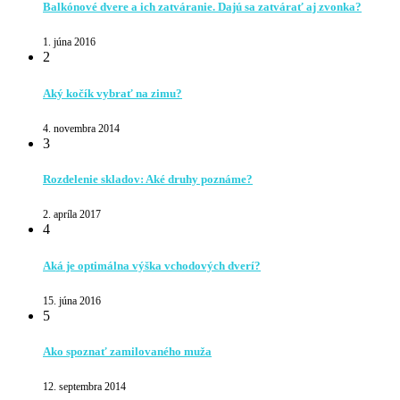
Balkónové dvere a ich zatváranie. Dajú sa zatvárať aj zvonka?
1. júna 2016
2
Aký kočík vybrať na zimu?
4. novembra 2014
3
Rozdelenie skladov: Aké druhy poznáme?
2. apríla 2017
4
Aká je optimálna výška vchodových dverí?
15. júna 2016
5
Ako spoznať zamilovaného muža
12. septembra 2014