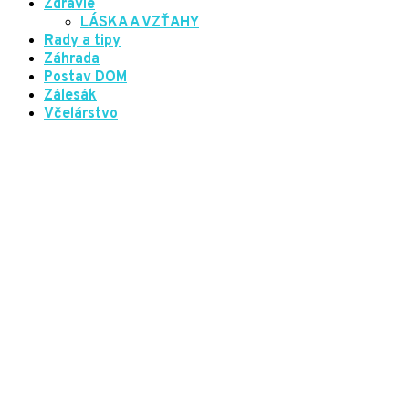
Zdravie
LÁSKA A VZŤAHY
Rady a tipy
Záhrada
Postav DOM
Zálesák
Včelárstvo