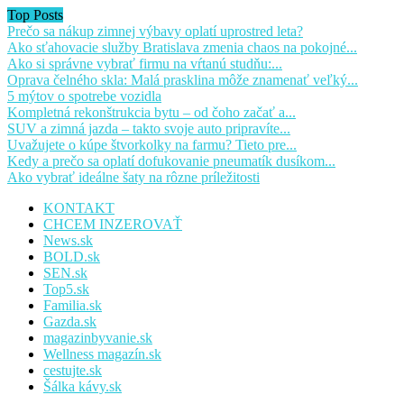
Top Posts
Prečo sa nákup zimnej výbavy oplatí uprostred leta?
Ako sťahovacie služby Bratislava zmenia chaos na pokojné...
Ako si správne vybrať firmu na vŕtanú studňu:...
Oprava čelného skla: Malá prasklina môže znamenať veľký...
5 mýtov o spotrebe vozidla
Kompletná rekonštrukcia bytu – od čoho začať a...
SUV a zimná jazda – takto svoje auto pripravíte...
Uvažujete o kúpe štvorkolky na farmu? Tieto pre...
Kedy a prečo sa oplatí dofukovanie pneumatík dusíkom...
Ako vybrať ideálne šaty na rôzne príležitosti
KONTAKT
CHCEM INZEROVAŤ
News.sk
BOLD.sk
SEN.sk
Top5.sk
Familia.sk
Gazda.sk
magazinbyvanie.sk
Wellness magazín.sk
cestujte.sk
Šálka kávy.sk