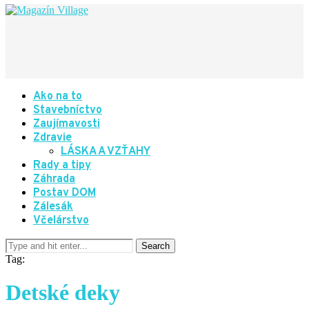
Ako na to
Stavebníctvo
Zaujímavosti
Zdravie
LÁSKA A VZŤAHY
Rady a tipy
Záhrada
Postav DOM
Zálesák
Včelárstvo
Tag:
Detské deky