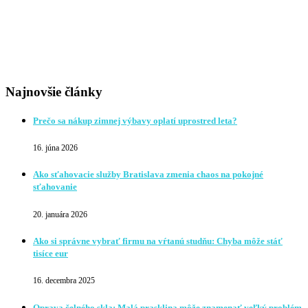
Najnovšie články
Prečo sa nákup zimnej výbavy oplatí uprostred leta?
16. júna 2026
Ako sťahovacie služby Bratislava zmenia chaos na pokojné
sťahovanie
20. januára 2026
Ako si správne vybrať firmu na vŕtanú studňu: Chyba môže stáť
tisíce eur
16. decembra 2025
Oprava čelného skla: Malá prasklina môže znamenať veľký problém