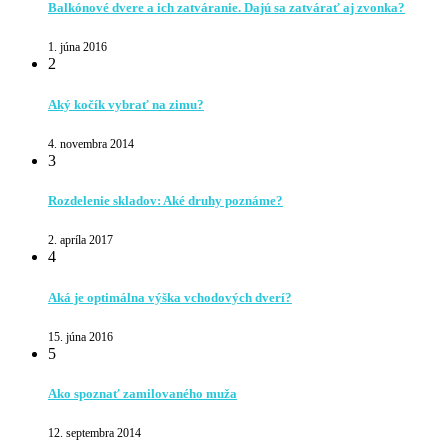
Balkónové dvere a ich zatváranie. Dajú sa zatvárať aj zvonka?
1. júna 2016
2
Aký kočík vybrať na zimu?
4. novembra 2014
3
Rozdelenie skladov: Aké druhy poznáme?
2. apríla 2017
4
Aká je optimálna výška vchodových dverí?
15. júna 2016
5
Ako spoznať zamilovaného muža
12. septembra 2014