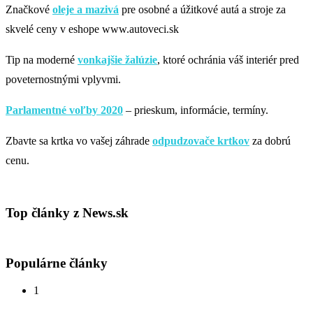
Značkové
oleje a mazivá
pre osobné a úžitkové autá a stroje za
skvelé ceny v eshope www.autoveci.sk
Tip na moderné
vonkajšie žalúzie
, ktoré ochránia váš interiér pred
poveternostnými vplyvmi.
Parlamentné voľby 2020
– prieskum, informácie, termíny.
Zbavte sa krtka vo vašej záhrade
odpudzovače krtkov
za dobrú
cenu.
Top články z News.sk
Populárne články
1