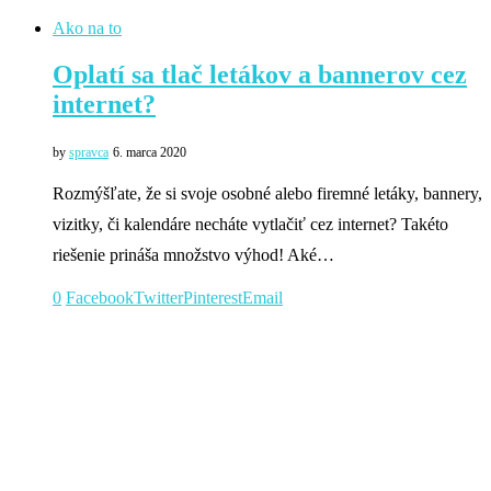
Ako na to
Oplatí sa tlač letákov a bannerov cez
internet?
by
spravca
6. marca 2020
Rozmýšľate, že si svoje osobné alebo firemné letáky, bannery,
vizitky, či kalendáre necháte vytlačiť cez internet? Takéto
riešenie prináša množstvo výhod! Aké…
0
Facebook
Twitter
Pinterest
Email