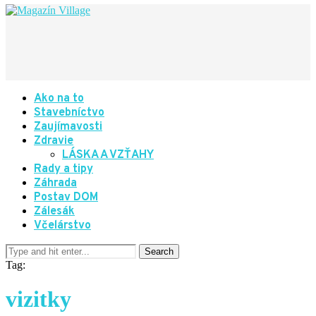
Ako na to
Stavebníctvo
Zaujímavosti
Zdravie
LÁSKA A VZŤAHY
Rady a tipy
Záhrada
Postav DOM
Zálesák
Včelárstvo
Tag:
vizitky