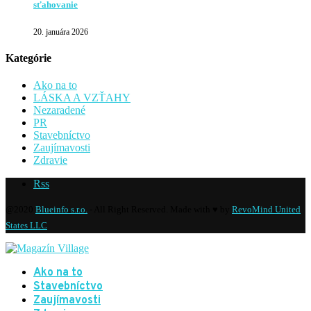
sťahovanie
20. januára 2026
Kategórie
Ako na to
LÁSKA A VZŤAHY
Nezaradené
PR
Stavebníctvo
Zaujímavosti
Zdravie
Rss
@2020
Blueinfo s.r.o.
- All Right Reserved. Made with ♥ by
RevoMind United
States LLC
Ako na to
Stavebníctvo
Zaujímavosti