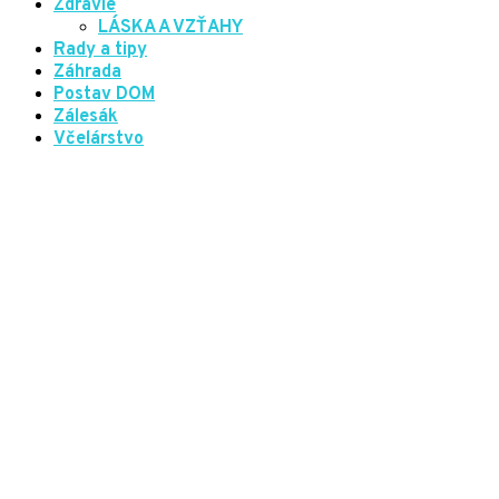
Zdravie
LÁSKA A VZŤAHY
Rady a tipy
Záhrada
Postav DOM
Zálesák
Včelárstvo