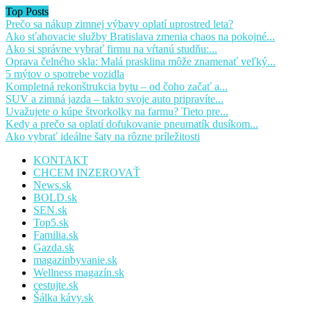
Top Posts
Prečo sa nákup zimnej výbavy oplatí uprostred leta?
Ako sťahovacie služby Bratislava zmenia chaos na pokojné...
Ako si správne vybrať firmu na vŕtanú studňu:...
Oprava čelného skla: Malá prasklina môže znamenať veľký...
5 mýtov o spotrebe vozidla
Kompletná rekonštrukcia bytu – od čoho začať a...
SUV a zimná jazda – takto svoje auto pripravíte...
Uvažujete o kúpe štvorkolky na farmu? Tieto pre...
Kedy a prečo sa oplatí dofukovanie pneumatík dusíkom...
Ako vybrať ideálne šaty na rôzne príležitosti
KONTAKT
CHCEM INZEROVAŤ
News.sk
BOLD.sk
SEN.sk
Top5.sk
Familia.sk
Gazda.sk
magazinbyvanie.sk
Wellness magazín.sk
cestujte.sk
Šálka kávy.sk