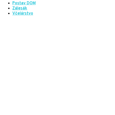
Postav DOM
Zálesák
Včelárstvo