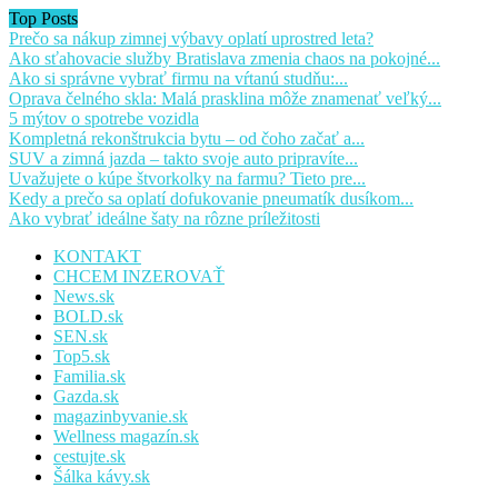
Top Posts
Prečo sa nákup zimnej výbavy oplatí uprostred leta?
Ako sťahovacie služby Bratislava zmenia chaos na pokojné...
Ako si správne vybrať firmu na vŕtanú studňu:...
Oprava čelného skla: Malá prasklina môže znamenať veľký...
5 mýtov o spotrebe vozidla
Kompletná rekonštrukcia bytu – od čoho začať a...
SUV a zimná jazda – takto svoje auto pripravíte...
Uvažujete o kúpe štvorkolky na farmu? Tieto pre...
Kedy a prečo sa oplatí dofukovanie pneumatík dusíkom...
Ako vybrať ideálne šaty na rôzne príležitosti
KONTAKT
CHCEM INZEROVAŤ
News.sk
BOLD.sk
SEN.sk
Top5.sk
Familia.sk
Gazda.sk
magazinbyvanie.sk
Wellness magazín.sk
cestujte.sk
Šálka kávy.sk