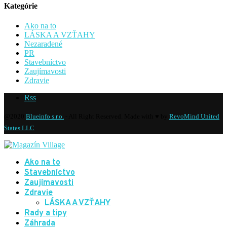
Kategórie
Ako na to
LÁSKA A VZŤAHY
Nezaradené
PR
Stavebníctvo
Zaujímavosti
Zdravie
Rss
@2020
Blueinfo s.r.o.
- All Right Reserved. Made with ♥ by
RevoMind United
States LLC
Ako na to
Stavebníctvo
Zaujímavosti
Zdravie
LÁSKA A VZŤAHY
Rady a tipy
Záhrada